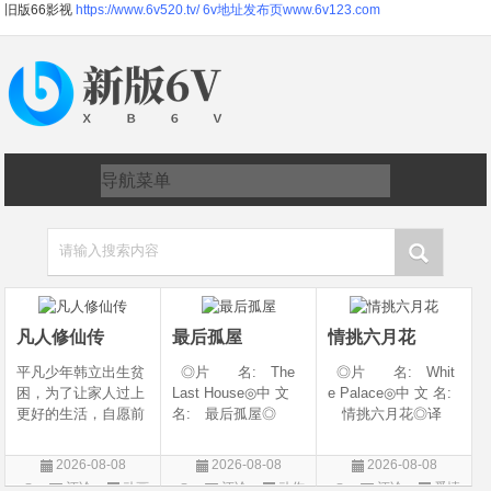
旧版66影视
https://www.6v520.tv/
6v地址发布页www.6v123.com
请输入搜索内容
凡人修仙传
最后孤屋
情挑六月花
平凡少年韩立出生贫
◎片 名: The
◎片 名: Whit
困，为了让家人过上
Last House◎中 文
e Palace◎中 文 名:
更好的生活，自愿前
名: 最后孤屋◎
情挑六月花◎译
去七玄门参加入门考
译 名: 11817 /
名: 人间有情 / 极
核，最终被墨大夫收
Eleven Eight One S
道之恋 / 白色宫殿◎
2026-08-08
2026-08-08
2026-08-08
入门下。 墨大夫一
even◎年 代: 2
年 代: 1990◎
评论
动画
评论
动作
评论
爱情