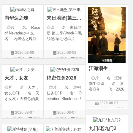
开始对韩立悉心培
026◎产 地: 英
产 地: 美国◎
片
片
片
养、传授医术，让韩
国 / 法国 / 美国◎
类 别: 剧情 / 爱
立对他非常感激，但
类 别: 动作 /
情◎语
内华达之瑰
末日地堡[第三季]
随着一同入
◎片 名: Rose
◎译 名 末日地
of Nevada◎中 文
堡 第二季/Wool/羊毛
名: 内华达之瑰◎
战记/羊毛记◎片
译 名: 内华达
名 Silo Season 2
玫瑰 / 英伦转生号
◎年 代 2024◎
2026-08-08
2026-08-08
(港) / 谜航(台)◎年
产 地 美国◎
评论
恐怖
评论
欧美
代: 2025◎产
类 别 剧情 / 科
片
剧
地: 英国◎类
幻 / 悬疑◎语
江海潮生
别: 剧情 / 恐
言 英语◎上映日
天才，女友
绝密任务2026
◎片 名 江海
潮生◎译 名 张
◎片 名 天才，
◎片 名: 绝密
謇◎年 代 2026
女友◎译 名 天
任务◎译 名: O
◎产 地 中国大
才女友 / 去有你的夏
peration Black-ops /
陆◎类 别 传记
2026-08-07
天 / 当你耀眼时◎
中国兵王 / 中国兵王
/ 历史 / 古装◎语
评论
国剧
年 代 2026◎
&amp;middot;绝密任
言 汉语普通话◎
2026-08-07
2026-08-07
产 地 中国大陆
务◎年 代: 202
上映日期 2026-07-
评论
国剧
评论
动作
◎类 别 剧情 /
6◎产 地: 中国
20(中国大陆)◎
片
爱情◎语 言 汉
大陆◎类 别:
九门/老九门2
语普通话◎上映日期
动作 / 战争 / 犯