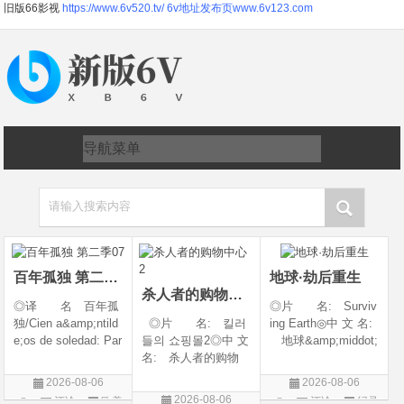
旧版66影视
https://www.6v520.tv/
6v地址发布页www.6v123.com
请输入搜索内容
百年孤独 第二季07
地球·劫后重生
杀人者的购物中心2
◎译 名 百年孤
◎片 名: Surviv
独/Cien a&amp;ntild
◎片 名: 킬러
ing Earth◎中 文 名:
e;os de soledad: Par
들의 쇼핑몰2◎中 文
地球&amp;middot;
te 1/One Hundred Y
名: 杀人者的购物
劫后重生◎译
ears of Solitude/One
中心2◎译 名:
名: 幸存地球◎
2026-08-06
2026-08-06
Hundred Years of So
A Shop for Killers S
年 代: 2026◎
2026-08-06
评论
欧美
评论
纪录