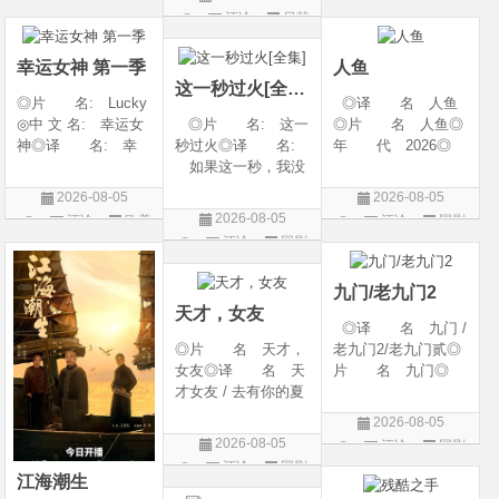
litude: Part 1/百年孤
2 / A Shop for Killers
产 地: 美国◎
评论
日韩
剧
片
寂/百年孤寂：第一
Season 2◎年
类 别: 纪录片
剧
部(台)/百年孤
代: 2026◎产
◎语 言: 英语
幸运女神 第一季
人鱼
地: 韩国
◎上映
这一秒过火[全集]
◎片 名: Lucky
◎译 名 人鱼
◎中 文 名: 幸运女
◎片 名: 这一
◎片 名 人鱼◎
神◎译 名: 幸
秒过火◎译 名:
年 代 2026◎
运◎年 代: 202
如果这一秒，我没
产 地 中国大陆
6◎产 地: 美国
遇见你 / 这一秒◎
◎类 别 剧情 /
2026-08-05
2026-08-05
◎类 别: 剧情 /
年 代: 2026◎
悬疑◎语 言 汉
2026-08-05
评论
欧美
评论
国剧
犯罪◎语 言:
产 地: 中国大
语普通话◎上映日
评论
国剧
剧
英语◎上映日期: 2
陆◎类 别: 剧
期 2026-08-04(中国
026-07-15(美国)
情 / 爱情◎语 言:
大陆)◎IMDb链接 t
九门/老九门2
汉语普通话◎上映
天才，女友
◎译 名 九门 /
◎片 名 天才，
老九门2/老九门贰◎
女友◎译 名 天
片 名 九门◎
才女友 / 去有你的夏
年 代 2026◎
天 / 当你耀眼时◎
产 地 中国大陆
2026-08-05
年 代 2026◎
◎类 别 剧情 /
2026-08-05
评论
国剧
产 地 中国大陆
奇幻 / 冒险◎语
评论
国剧
◎类 别 剧情 /
言 汉语普通话◎上
江海潮生
爱情◎语 言 汉
映日期 2026-07