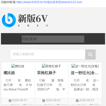
旧版66影视
https://www.6v520.tv/
6v地址发布页www.6v123.com
请输入搜索内容
燃比娃
双枪红娘子
这一秒过火[全集]
◎片 名: 燃比
◎标 题 双枪
◎片 名: 这一
娃◎译 名: A St
红娘子◎年 代
秒过火◎译 名:
ory About Fire◎年
2026◎产 地 中
如果这一秒，我没
代: 2025◎产
国大陆◎类 别
遇见你 / 这一秒◎
地: 中国大陆◎
剧情 / 动作 / 战争◎
年 代: 2026◎
2026-08-07
2026-08-07
2026-08-07
类 别: 动画 / 奇
上映日期 2026-08-
产 地: 中国大
评论
动画
评论
动作
评论
国剧