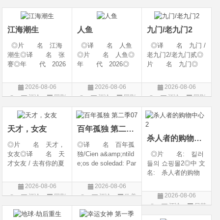
幻 / 冒险◎语 言:
06(中国大陆)◎豆瓣
陆◎类 别: 剧
片
片
汉语普通话◎上映
链接 https://movie.
情 / 爱情◎语 言:
日期: 202
douban.com/s
汉语普通话◎上映
江海潮生
人鱼
九门/老九门2
◎片 名 江海
◎译 名 人鱼
◎译 名 九门 /
潮生◎译 名 张
◎片 名 人鱼◎
老九门2/老九门贰◎
謇◎年 代 2026
年 代 2026◎
片 名 九门◎
◎产 地 中国大
产 地 中国大陆
年 代 2026◎
陆◎类 别 传记
◎类 别 剧情 /
产 地 中国大陆
2026-08-06
2026-08-06
2026-08-06
/ 历史 / 古装◎语
悬疑◎语 言 汉
◎类 别 剧情 /
评论
国剧
评论
国剧
评论
国剧
言 汉语普通话◎
语普通话◎上映日
奇幻 / 冒险◎语
上映日期 2026-07-
期 2026-08-04(中国
言 汉语普通话◎上
20(中国大陆)◎
大陆)◎IMDb链接 t
映日期 2026-07
天才，女友
百年孤独 第二季07
杀人者的购物中心2
◎片 名 天才，
◎译 名 百年孤
女友◎译 名 天
独/Cien a&amp;ntild
◎片 名: 킬러
才女友 / 去有你的夏
e;os de soledad: Par
들의 쇼핑몰2◎中 文
天 / 当你耀眼时◎
te 1/One Hundred Y
名: 杀人者的购物
年 代 2026◎
ears of Solitude/One
中心2◎译 名:
2026-08-06
2026-08-06
产 地 中国大陆
Hundred Years of So
A Shop for Killers S
2026-08-06
评论
国剧
评论
欧美
◎类 别 剧情 /
litude: Part 1/百年孤
2 / A Shop for Killers
评论
日韩
剧
爱情◎语 言 汉
寂/百年孤寂：第一
Season 2◎年
剧
语普通话◎上映日期
部(台)/百年孤
代: 2026◎产