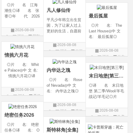
片
◎片 名 江海
-06-12(中国大陆)◎
剧 / 爱情◎语
凡人修仙传
潮生◎译 名 张
言 汉语普通话◎上
最后孤屋
謇◎年 代 2026
映
平凡少年韩立出生贫
◎产 地 中国大
困，为了让家人过上
◎片 名: The
陆◎类 别 传记
2026-08-09
更好的生活，自愿前
Last House◎中 文
/ 历史 / 古装◎语
评论
国剧
去七玄门参加入门考
名: 最后孤屋◎
言 汉语普通话◎
核，最终被墨大夫收
译 名: 11817 /
上映日期 2026-07-
2026-08-08
入门下。 墨大夫一
Eleven Eight One S
20(中国大陆)◎
2026-08-08
评论
动画
开始对韩立悉心培
even◎年 代: 2
情挑六月花
评论
动作
片
养、传授医术，让韩
026◎产 地: 英
片
◎片 名: Whit
立对他非常感激，但
国 / 法国 / 美国◎
内华达之瑰
e Palace◎中 文 名:
随着一同入
类 别: 动作 /
末日地堡[第三季]
情挑六月花◎译
◎片 名: Rose
名: 人间有情 / 极
of Nevada◎中 文
◎译 名 末日地
道之恋 / 白色宫殿◎
2026-08-08
名: 内华达之瑰◎
堡 第二季/Wool/羊毛
年 代: 1990◎
评论
爱情
译 名: 内华达
战记/羊毛记◎片
产 地: 美国◎
玫瑰 / 英伦转生号
名 Silo Season 2
片
类 别: 剧情 / 爱
2026-08-08
(港) / 谜航(台)◎年
◎年 代 2024◎
情◎语
2026-08-08
评论
恐怖
代: 2025◎产
产 地 美国◎
绝密任务2026
评论
欧美
片
地: 英国◎类
类 别 剧情 / 科
剧
◎片 名: 绝密
别: 剧情 / 恐
幻 / 悬疑◎语
斯特林角[全集]
任务◎译 名: O
言 英语◎上映日