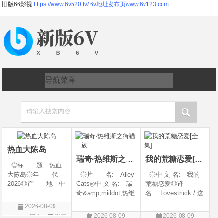
旧版66影视
https://www.6v520.tv/
6v地址发布页www.6v123.com
请输入搜索内容
热血大陈岛
瑞奇·热维斯之街猫一族
我的荒糖恋爱[全集]
◎标 题 热血
大陈岛◎年 代
◎片 名: Alley
◎中 文 名: 我的
2026◎产 地 中
Cats◎中 文 名: 瑞
荒糖恋爱◎译
国大陆◎类 别
奇&amp;middot;热维
名: Lovestruck / 这
剧情◎语 言 汉
斯之街猫一族◎年
糟糕的爱情 / 这该死
2026-08-09
语普通话◎上映日
代: 2026◎产
的爱情◎年 代:
2026-08-09
2026-08-09
评论
剧情