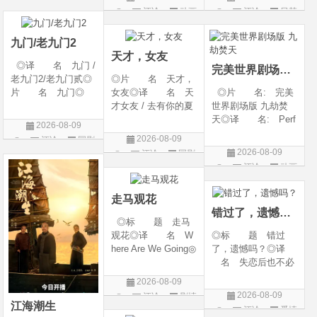
期 2026-08-09(中国
地: 英国◎类
2026◎产 地:
评论
动画
评论
日韩
片
大陆网络)◎豆瓣链
别: 喜剧 / 动画 /
韩国◎类 别:
片
剧
接 https://movie.
短片◎语 言:
剧情 / 爱情◎语
九门/老九门2
英语◎上映日期:
言: 韩语◎上
天才，女友
◎译 名 九门 /
完美世界剧场版 九劫焚天
老九门2/老九门贰◎
◎片 名 天才，
片 名 九门◎
女友◎译 名 天
◎片 名: 完美
年 代 2026◎
才女友 / 去有你的夏
世界剧场版 九劫焚
产 地 中国大陆
天 / 当你耀眼时◎
天◎译 名: Perf
2026-08-09
◎类 别 剧情 /
年 代 2026◎
ect World Movie: Ni
2026-08-09
评论
国剧
奇幻 / 冒险◎语
产 地 中国大陆
ne Calamities Burnin
2026-08-09
评论
国剧
言 汉语普通话◎上
◎类 别 剧情 /
g Heaven / Perfect
评论
动画
映日期 2026-07
爱情◎语 言 汉
World Movie: Nine T
片
语普通话◎上映日期
ribulations Incinerate
走马观花
the H
错过了，遗憾吗？
◎标 题 走马
观花◎译 名 W
◎标 题 错过
here Are We Going◎
了，遗憾吗？◎译
年 代 2026◎
名 失恋后也不必
产 地 中国大陆
做的12件事 / Be You
2026-08-09
◎类 别 剧情◎
rself◎年 代 20
2026-08-09
评论
剧情
语 言 汉语普通
26◎产 地 中国
江海潮生
评论
爱情
片
话◎上映日期 2026
大陆◎类 别 喜