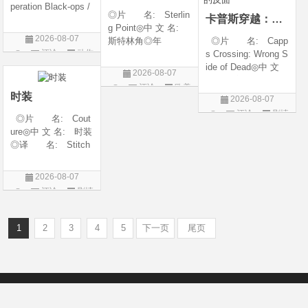
peration Black-ops /
◎片 名: Sterlin
卡普斯穿越：死亡的反面
中国兵王 / 中国兵王
g Point◎中 文 名:
&amp;middot;绝密任
2026-08-07
斯特林角◎年
◎片 名: Capp
务◎年 代: 202
评论
动作
代: 2026◎产
s Crossing: Wrong S
6◎产 地: 中国
地: 美国◎类
ide of Dead◎中 文
片
大陆◎类 别:
2026-08-07
别: 剧情◎语
名: 卡普斯穿越：
动作 / 战争 / 犯
评论
欧美
言: 英语◎上映日
死亡的反面◎年
时装
2026-08-07
剧
期: 2026-08-05(美
代: 2026◎产
评论
剧情
◎片 名: Cout
国)◎IMDb评分: 6
地: 美国◎类
片
ure◎中 文 名: 时装
别: 剧情 / 悬疑 / 惊
◎译 名: Stitch
悚 / 犯罪◎语
es / 缝合 / 高订人生
(台)◎年 代: 20
2026-08-07
25◎产 地: 法
评论
剧情
国 / 美国◎类 别:
片
剧情◎语 言:
法语 /
1
2
3
4
5
下一页
尾页
Copyright © 2012-2022
新版6v电影（旧版66影视）- 免费电影下载