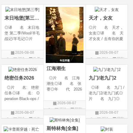
026◎产 地: 英
产 地: 美国◎
代: 2025◎产
片
片
片
国 / 法国 / 美国◎
类 别: 剧情 / 爱
地: 英国◎类
类 别: 动作 /
情◎语
别: 剧情 / 恐
末日地堡[第三季]
天才，女友
◎译 名 末日地
◎片 名 天才，
堡 第二季/Wool/羊毛
女友◎译 名 天
战记/羊毛记◎片
才女友 / 去有你的夏
名 Silo Season 2
天 / 当你耀眼时◎
◎年 代 2024◎
年 代 2026◎
2026-08-08
2026-08-07
产 地 美国◎
产 地 中国大陆
评论
欧美
评论
国剧
类 别 剧情 / 科
◎类 别 剧情 /
剧
幻 / 悬疑◎语
爱情◎语 言 汉
江海潮生
言 英语◎上映日
语普通话◎上映日期
绝密任务2026
九门/老九门2
◎片 名 江海
潮生◎译 名 张
◎片 名: 绝密
◎译 名 九门 /
謇◎年 代 2026
任务◎译 名: O
老九门2/老九门贰◎
◎产 地 中国大
peration Black-ops /
片 名 九门◎
陆◎类 别 传记
2026-08-07
中国兵王 / 中国兵王
年 代 2026◎
/ 历史 / 古装◎语
评论
国剧
&amp;middot;绝密任
产 地 中国大陆
言 汉语普通话◎
2026-08-07
2026-08-07
务◎年 代: 202
◎类 别 剧情 /
上映日期 2026-07-
评论
动作
评论
国剧
6◎产 地: 中国
奇幻 / 冒险◎语
20(中国大陆)◎
片
大陆◎类 别:
言 汉语普通话◎上
斯特林角[全集]
动作 / 战争 / 犯
映日期 2026-07