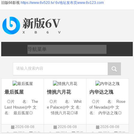
旧版66影视
https://www.6v520.tv/
6v地址发布页www.6v123.com
请输入搜索内容
最后孤屋
情挑六月花
内华达之瑰
◎片 名: The
◎片 名: Whit
◎片 名: Rose
Last House◎中 文
e Palace◎中 文 名:
of Nevada◎中 文
名: 最后孤屋◎
情挑六月花◎译
名: 内华达之瑰◎
译 名: 11817 /
名: 人间有情 / 极
译 名: 内华达
Eleven Eight One S
道之恋 / 白色宫殿◎
玫瑰 / 英伦转生号
2026-08-08
2026-08-08
2026-08-08
even◎年 代: 2
年 代: 1990◎
(港) / 谜航(台)◎年
评论
动作
评论
爱情
评论
恐怖