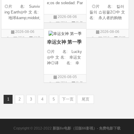
e;os de soledad: Par
◎片 名: Surviv
◎片 名: 킬러
te 1/One Hundred Y
ing Earth◎中 文 名:
들의 쇼핑몰2◎中 文
ears of Solitude/One
2026-08-06
地球&amp;middot;
名: 杀人者的购物
Hundred Years of So
评论
欧美
劫后重生◎译
中心2◎译 名:
litude: Part 1/百年孤
名: 幸存地球◎
A Shop for Killers S
剧
寂/百年孤寂：第一
2026-08-06
2026-08-06
年 代: 2026◎
2 / A Shop for Killers
部(台)/百年孤
评论
纪录
评论
日韩
产 地: 美国◎
Season 2◎年
幸运女神 第一季
片
剧
类 别: 纪录片
代: 2026◎产
◎片 名: Lucky
◎语 言: 英语
地: 韩国
◎中 文 名: 幸运女
◎上映
神◎译 名: 幸
运◎年 代: 202
6◎产 地: 美国
2026-08-05
◎类 别: 剧情 /
评论
欧美
犯罪◎语 言:
剧
英语◎上映日期: 2
026-07-15(美国)
1
2
3
4
5
下一页
尾页
Copyright © 2012-2022
新版6v电影（旧版66影视）- 免费电影下载