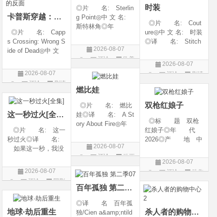
时装
◎片 名: Sterlin
卡普斯穿越：死亡的反面
g Point◎中 文 名:
◎片 名: Cout
斯特林角◎年
◎片 名: Capp
ure◎中 文 名: 时装
代: 2026◎产
s Crossing: Wrong S
◎译 名: Stitch
地: 美国◎类
2026-08-07
ide of Dead◎中 文
es / 缝合 / 高订人生
别: 剧情◎语
评论
欧美
名: 卡普斯穿越：
(台)◎年 代: 20
言: 英语◎上映日
2026-08-07
死亡的反面◎年
25◎产 地: 法
剧
期: 2026-08-05(美
2026-08-07
评论
剧情
代: 2026◎产
国 / 美国◎类 别:
国)◎IMDb评分: 6
评论
剧情
片
地: 美国◎类
剧情◎语 言:
燃比娃
片
别: 剧情 / 悬疑 / 惊
法语 /
双枪红娘子
◎片 名: 燃比
悚 / 犯罪◎语
这一秒过火[全集]
娃◎译 名: A St
◎标 题 双枪
ory About Fire◎年
◎片 名: 这一
红娘子◎年 代
代: 2025◎产
秒过火◎译 名:
2026◎产 地 中
地: 中国大陆◎
2026-08-07
如果这一秒，我没
国大陆◎类 别
类 别: 动画 / 奇
评论
动画
遇见你 / 这一秒◎
剧情 / 动作 / 战争◎
幻 / 冒险◎语 言:
2026-08-07
年 代: 2026◎
上映日期 2026-08-
片
汉语普通话◎上映
2026-08-07
评论
动作
产 地: 中国大
06(中国大陆)◎豆瓣
日期: 202
评论
国剧
片
陆◎类 别: 剧
链接 https://movie.
百年孤独 第二季07
情 / 爱情◎语 言:
douban.com/s
◎译 名 百年孤
汉语普通话◎上映
地球·劫后重生
杀人者的购物中心2
独/Cien a&amp;ntild