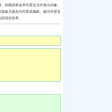
渊，初期误将皇帝司星玄当作复仇对象。
月隐族灭族实为司星岚栽赃。她与司星玄
返回现实世界。