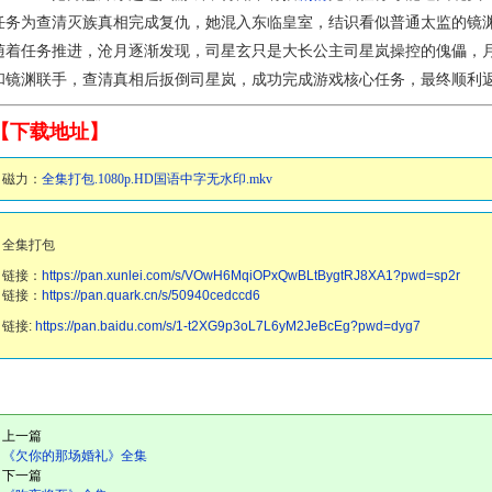
任务为查清灭族真相完成复仇，她混入东临皇室，结识看似普通太监的镜
随着任务推进，沧月逐渐发现，司星玄只是大长公主司星岚操控的傀儡，
和镜渊联手，查清真相后扳倒司星岚，成功完成游戏核心任务，最终顺利
【下载地址】
磁力：
全集打包.1080p.HD国语中字无水印.mkv
全集打包
链接：
https://pan.xunlei.com/s/VOwH6MqiOPxQwBLtBygtRJ8XA1?pwd=sp2r
链接：
https://pan.quark.cn/s/50940cedccd6
链接:
https://pan.baidu.com/s/1-t2XG9p3oL7L6yM2JeBcEg?pwd=dyg7
上一篇
《欠你的那场婚礼》全集
下一篇