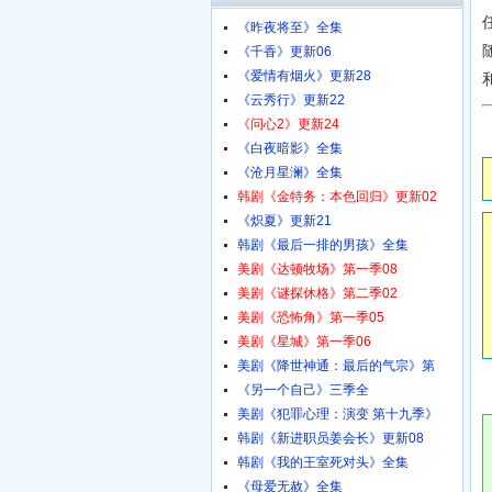
《昨夜将至》全集
《千香》更新06
《爱情有烟火》更新28
《云秀行》更新22
《问心2》更新24
《白夜暗影》全集
《沧月星澜》全集
韩剧《金特务：本色回归》更新02
《炽夏》更新21
韩剧《最后一排的男孩》全集
美剧《达顿牧场》第一季08
美剧《谜探休格》第二季02
美剧《恐怖角》第一季05
美剧《星城》第一季06
美剧《降世神通：最后的气宗》第
《另一个自己》三季全
美剧《犯罪心理：演变 第十九季》
韩剧《新进职员姜会长》更新08
韩剧《我的王室死对头》全集
《母爱无赦》全集