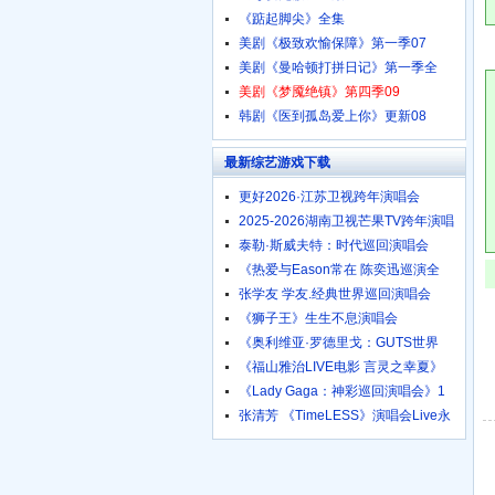
《踮起脚尖》全集
美剧《极致欢愉保障》第一季07
美剧《曼哈顿打拼日记》第一季全
美剧《梦魇绝镇》第四季09
韩剧《医到孤岛爱上你》更新08
最新综艺游戏下载
更好2026·江苏卫视跨年演唱会
2025-2026湖南卫视芒果TV跨年演唱
泰勒·斯威夫特：时代巡回演唱会
《热爱与Eason常在 陈奕迅巡演全
张学友 学友.经典世界巡回演唱会
《狮子王》生生不息演唱会
《奥利维亚·罗德里戈：GUTS世界
《福山雅治LIVE电影 言灵之幸夏》
《Lady Gaga：神彩巡回演唱会》1
张清芳 《TimeLESS》演唱会Live永