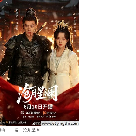
◎译 名 沧月星澜