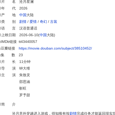
◎片 名 沧月星澜
◎年 代 2026
◎产 地
中国
大陆
◎类 别
剧情
/
爱情
/
奇幻
/
古装
◎语 言 汉语普通话
◎上映日期 2026-06-10(
中国
大陆)
IMDb链接 tt43440057
◎豆瓣链接
https://movie.douban.com/subject/38510452/
◎集 数 23
◎片 长 11分钟
◎导 演 钟大维
◎主 演 朱致灵
邵思涵
靳旺
罗予甜
◎简 介
沧月意外穿越进入游戏，得知唯有按
剧情
完成任务才能返回现实