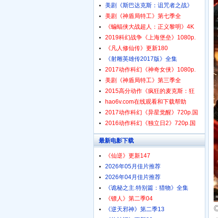
美剧《斯巴达克斯：诅咒者之战》
美剧《神盾局特工》第七季全
《蝙蝠侠大战超人：正义黎明》4K
2019科幻战争《上海堡垒》1080p.
《凡人修仙传》更新180
《射雕英雄传2017版》全集
2017动作科幻《神奇女侠》1080p.
美剧《神盾局特工》第三季全
2015高分动作《疯狂的麦克斯：狂
hao6v.com在线观看和下载帮助
2017动作科幻《异星觉醒》720p.国
2016动作科幻《独立日2》720p.国
最新电影下载
《仙逆》更新147
2026年05月佳片推荐
2026年04月佳片推荐
《诡秘之主.特别篇：猎物》全集
《镖人》第二季04
《逆天邪神》第二季13