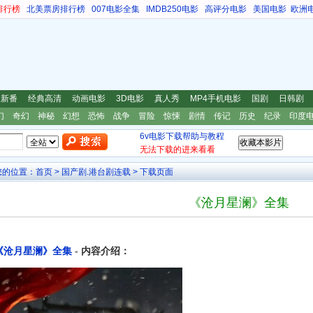
排行榜
北美票房排行榜
007电影全集
IMDB250电影
高评分电影
美国电影
欧洲
漫新番
经典高清
动画电影
3D电影
真人秀
MP4手机电影
国剧
日韩剧
幻
奇幻
神秘
幻想
恐怖
战争
冒险
惊悚
剧情
传记
历史
纪录
印度
6v电影下载帮助与教程
无法下载的进来看看
您的位置：
首页
>
国产剧.港台剧连载
> 下载页面
《沧月星澜》全集
《沧月星澜》全集
- 内容介绍：