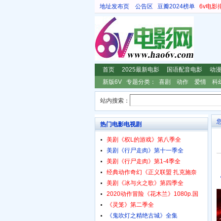
地址发布页
公告区
豆瓣2024榜单
6v电影
首页
2025最新电影
国语配音电影
动
新版6V
专题分类：
喜剧
动作
爱情
科
站内搜索：
热门电影电视剧
美剧《权L的游戏》第八季全
美剧《行尸走肉》第十一季全
美剧《行尸走肉》第1-4季全
经典动作奇幻《正义联盟 扎克施奈
美剧《冰与火之歌》第四季全
2020动作冒险《花木兰》1080p.国
《灵笼》第二季全
《鬼吹灯之精绝古城》全集