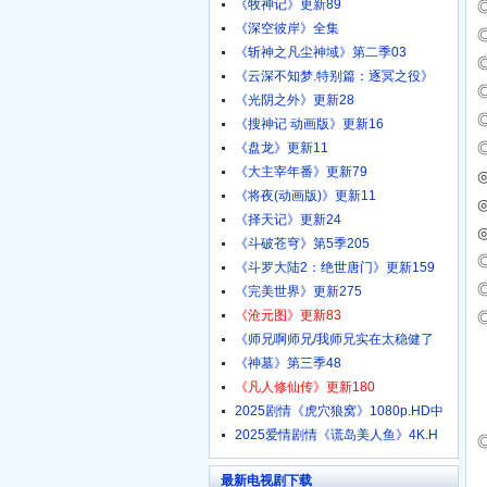
《牧神记》更新89
《深空彼岸》全集
《斩神之凡尘神域》第二季03
《云深不知梦.特别篇：逐冥之役》
《光阴之外》更新28
《搜神记 动画版》更新16
《盘龙》更新11
《大主宰年番》更新79
◎
《将夜(动画版)》更新11
《择天记》更新24
《斗破苍穹》第5季205
《斗罗大陆2：绝世唐门》更新159
《完美世界》更新275
《沧元图》更新83
《师兄啊师兄/我师兄实在太稳健了
《神墓》第三季48
《凡人修仙传》更新180
2025剧情《虎穴狼窝》1080p.HD中
2025爱情剧情《谎岛美人鱼》4K.H
最新电视剧下载