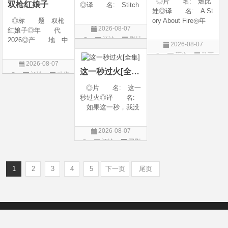
◎片 名: 燃比
双枪红娘子
◎译 名: Stitch
娃◎译 名: A St
es / 缝合 / 高订人生
◎标 题 双枪
ory About Fire◎年
(台)◎年 代: 20
2026-08-07
红娘子◎年 代
代: 2025◎产
25◎产 地: 法
评论
剧情
2026◎产 地 中
地: 中国大陆◎
国 / 美国◎类 别:
2026-08-07
国大陆◎类 别
类 别: 动画 / 奇
片
剧情◎语 言:
评论
动画
剧情 / 动作 / 战争◎
幻 / 冒险◎语 言:
法语 /
2026-08-07
片
上映日期 2026-08-
汉语普通话◎上映
这一秒过火[全集]
评论
动作
06(中国大陆)◎豆瓣
日期: 202
片
◎片 名: 这一
链接 https://movie.
秒过火◎译 名:
douban.com/s
如果这一秒，我没
遇见你 / 这一秒◎
年 代: 2026◎
2026-08-07
产 地: 中国大
评论
国剧
陆◎类 别: 剧
情 / 爱情◎语 言:
汉语普通话◎上映
1
2
3
4
5
下一页
尾页
Copyright © 2012-2022
新版6v电影（旧版66影视）- 免费电影下载