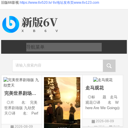
旧版66影视
https://www.6v520.tv/
6v地址发布页www.6v123.com
请输入搜索内容
走马观花
完美世界剧场版 九劫焚天
◎标 题 走马
◎片 名: 完美
观花◎译 名 W
世界剧场版 九劫焚
here Are We Going◎
天◎译 名: Perf
年 代 2026◎
ect World Movie: Ni
产 地 中国大陆
2026-08-09
ne Calamities Burnin
◎类 别 剧情◎
2026-08-09
评论
剧情