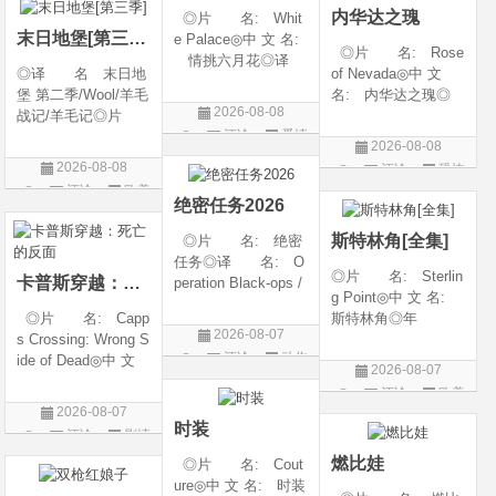
内华达之瑰
◎片 名: Whit
类 别: 动作 /
随着一同入
末日地堡[第三季]
e Palace◎中 文 名:
◎片 名: Rose
情挑六月花◎译
◎译 名 末日地
of Nevada◎中 文
名: 人间有情 / 极
堡 第二季/Wool/羊毛
名: 内华达之瑰◎
道之恋 / 白色宫殿◎
2026-08-08
战记/羊毛记◎片
译 名: 内华达
年 代: 1990◎
评论
爱情
名 Silo Season 2
玫瑰 / 英伦转生号
产 地: 美国◎
2026-08-08
◎年 代 2024◎
(港) / 谜航(台)◎年
片
类 别: 剧情 / 爱
2026-08-08
评论
恐怖
产 地 美国◎
代: 2025◎产
情◎语
评论
欧美
片
类 别 剧情 / 科
地: 英国◎类
绝密任务2026
剧
幻 / 悬疑◎语
别: 剧情 / 恐
斯特林角[全集]
◎片 名: 绝密
言 英语◎上映日
任务◎译 名: O
◎片 名: Sterlin
卡普斯穿越：死亡的反面
peration Black-ops /
g Point◎中 文 名:
中国兵王 / 中国兵王
◎片 名: Capp
斯特林角◎年
&amp;middot;绝密任
2026-08-07
s Crossing: Wrong S
代: 2026◎产
务◎年 代: 202
评论
动作
ide of Dead◎中 文
地: 美国◎类
6◎产 地: 中国
2026-08-07
名: 卡普斯穿越：
别: 剧情◎语
片
大陆◎类 别:
评论
欧美
死亡的反面◎年
言: 英语◎上映日
动作 / 战争 / 犯
2026-08-07
剧
代: 2026◎产
期: 2026-08-05(美
时装
评论
剧情
地: 美国◎类
国)◎IMDb评分: 6
片
燃比娃
◎片 名: Cout
别: 剧情 / 悬疑 / 惊
ure◎中 文 名: 时装
悚 / 犯罪◎语