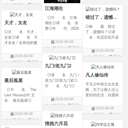
g Heaven / Perfect
语 言 汉语普通
评论
动画
片
World Movie: Nine T
话◎上映日期 2026
江海潮生
片
ribulations Incinerate
-06-12(中国大陆)◎
错过了，遗憾吗？
◎片 名 江海
the H
天才，女友
潮生◎译 名 张
◎标 题 错过
謇◎年 代 2026
◎片 名 天才，
了，遗憾吗？◎译
◎产 地 中国大
女友◎译 名 天
名 失恋后也不必
陆◎类 别 传记
2026-08-09
才女友 / 去有你的夏
做的12件事 / Be You
/ 历史 / 古装◎语
评论
国剧
天 / 当你耀眼时◎
rself◎年 代 20
言 汉语普通话◎
2026-08-09
年 代 2026◎
26◎产 地 中国
上映日期 2026-07-
2026-08-08
评论
爱情
产 地 中国大陆
大陆◎类 别 喜
20(中国大陆)◎
评论
国剧
片
◎类 别 剧情 /
剧 / 爱情◎语
九门/老九门2
爱情◎语 言 汉
言 汉语普通话◎上
凡人修仙传
◎译 名 九门 /
语普通话◎上映日期
映
最后孤屋
老九门2/老九门贰◎
平凡少年韩立出生贫
片 名 九门◎
◎片 名: The
困，为了让家人过上
年 代 2026◎
Last House◎中 文
更好的生活，自愿前
产 地 中国大陆
2026-08-08
名: 最后孤屋◎
去七玄门参加入门考
◎类 别 剧情 /
评论
国剧
译 名: 11817 /
核，最终被墨大夫收
奇幻 / 冒险◎语
2026-08-08
Eleven Eight One S
入门下。 墨大夫一
言 汉语普通话◎上
2026-08-08
评论
动画
even◎年 代: 2
开始对韩立悉心培
映日期 2026-07
评论
动作
片
026◎产 地: 英
养、传授医术，让韩
情挑六月花
片
国 / 法国 / 美国◎
立对他非常感激，但