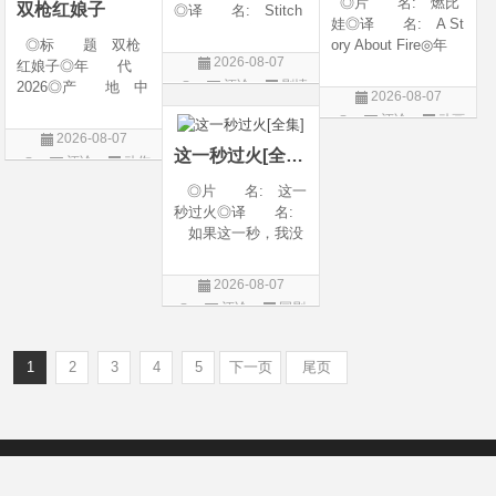
◎片 名: 燃比
双枪红娘子
◎译 名: Stitch
娃◎译 名: A St
es / 缝合 / 高订人生
◎标 题 双枪
ory About Fire◎年
(台)◎年 代: 20
2026-08-07
红娘子◎年 代
代: 2025◎产
25◎产 地: 法
评论
剧情
2026◎产 地 中
地: 中国大陆◎
国 / 美国◎类 别:
2026-08-07
国大陆◎类 别
类 别: 动画 / 奇
片
剧情◎语 言:
评论
动画
剧情 / 动作 / 战争◎
幻 / 冒险◎语 言:
法语 /
2026-08-07
片
上映日期 2026-08-
汉语普通话◎上映
这一秒过火[全集]
评论
动作
06(中国大陆)◎豆瓣
日期: 202
片
◎片 名: 这一
链接 https://movie.
秒过火◎译 名:
douban.com/s
如果这一秒，我没
遇见你 / 这一秒◎
年 代: 2026◎
2026-08-07
产 地: 中国大
评论
国剧
陆◎类 别: 剧
情 / 爱情◎语 言:
汉语普通话◎上映
1
2
3
4
5
下一页
尾页
Copyright © 2012-2022
新版6v电影（旧版66影视）- 免费电影下载