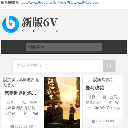
旧版66影视
https://www.6v520.tv/
6v地址发布页www.6v123.com
请输入搜索内容
走马观花
完美世界剧场版 九劫焚天
◎标 题 走马
◎片 名: 完美
观花◎译 名 W
世界剧场版 九劫焚
here Are We Going◎
天◎译 名: Perf
年 代 2026◎
ect World Movie: Ni
产 地 中国大陆
2026-08-09
ne Calamities Burnin
◎类 别 剧情◎
2026-08-09
评论
剧情