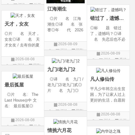
g Heaven / Perfect
语 言 汉语普通
评论
动画
片
World Movie: Nine T
话◎上映日期 2026
江海潮生
片
ribulations Incinerate
-06-12(中国大陆)◎
错过了，遗憾吗？
◎片 名 江海
the H
天才，女友
潮生◎译 名 张
◎标 题 错过
謇◎年 代 2026
◎片 名 天才，
了，遗憾吗？◎译
◎产 地 中国大
女友◎译 名 天
名 失恋后也不必
陆◎类 别 传记
2026-08-09
才女友 / 去有你的夏
做的12件事 / Be You
/ 历史 / 古装◎语
评论
国剧
天 / 当你耀眼时◎
rself◎年 代 20
言 汉语普通话◎
2026-08-09
年 代 2026◎
26◎产 地 中国
上映日期 2026-07-
2026-08-08
评论
爱情
产 地 中国大陆
大陆◎类 别 喜
20(中国大陆)◎
评论
国剧
片
◎类 别 剧情 /
剧 / 爱情◎语
九门/老九门2
爱情◎语 言 汉
言 汉语普通话◎上
凡人修仙传
◎译 名 九门 /
语普通话◎上映日期
映
最后孤屋
老九门2/老九门贰◎
平凡少年韩立出生贫
片 名 九门◎
◎片 名: The
困，为了让家人过上
年 代 2026◎
Last House◎中 文
更好的生活，自愿前
产 地 中国大陆
2026-08-08
名: 最后孤屋◎
去七玄门参加入门考
◎类 别 剧情 /
评论
国剧
译 名: 11817 /
核，最终被墨大夫收
奇幻 / 冒险◎语
2026-08-08
Eleven Eight One S
入门下。 墨大夫一
言 汉语普通话◎上
2026-08-08
评论
动画
even◎年 代: 2
开始对韩立悉心培
映日期 2026-07
评论
动作
片
026◎产 地: 英
养、传授医术，让韩
情挑六月花
片
国 / 法国 / 美国◎
立对他非常感激，但