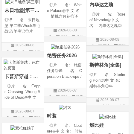
内华达之瑰
◎片 名: Whit
类 别: 动作 /
随着一同入
末日地堡[第三季]
e Palace◎中 文 名:
◎片 名: Rose
情挑六月花◎译
◎译 名 末日地
of Nevada◎中 文
名: 人间有情 / 极
堡 第二季/Wool/羊毛
名: 内华达之瑰◎
道之恋 / 白色宫殿◎
2026-08-08
战记/羊毛记◎片
译 名: 内华达
年 代: 1990◎
评论
爱情
名 Silo Season 2
玫瑰 / 英伦转生号
产 地: 美国◎
2026-08-08
◎年 代 2024◎
(港) / 谜航(台)◎年
片
类 别: 剧情 / 爱
2026-08-08
评论
恐怖
产 地 美国◎
代: 2025◎产
情◎语
评论
欧美
片
类 别 剧情 / 科
地: 英国◎类
绝密任务2026
剧
幻 / 悬疑◎语
别: 剧情 / 恐
斯特林角[全集]
◎片 名: 绝密
言 英语◎上映日
任务◎译 名: O
◎片 名: Sterlin
卡普斯穿越：死亡的反面
peration Black-ops /
g Point◎中 文 名:
中国兵王 / 中国兵王
◎片 名: Capp
斯特林角◎年
&amp;middot;绝密任
2026-08-07
s Crossing: Wrong S
代: 2026◎产
务◎年 代: 202
评论
动作
ide of Dead◎中 文
地: 美国◎类
6◎产 地: 中国
2026-08-07
名: 卡普斯穿越：
别: 剧情◎语
片
大陆◎类 别:
评论
欧美
死亡的反面◎年
言: 英语◎上映日
动作 / 战争 / 犯
2026-08-07
剧
代: 2026◎产
期: 2026-08-05(美
时装
评论
剧情
地: 美国◎类
国)◎IMDb评分: 6
片
燃比娃
◎片 名: Cout
别: 剧情 / 悬疑 / 惊
ure◎中 文 名: 时装
悚 / 犯罪◎语