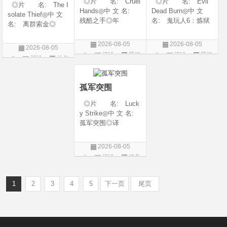
◎片 名: Cruel
◎片 名: Evil
◎片 名: The I
Hands◎中 文 名:
Dead Burn◎中 文
solate Thief◎中 文
残酷之手◎年
名: 鬼玩人6：炼狱
名: 离群索金◎
代: 2026◎产
◎译 名: 尸变
年 代: 2026◎
地: 澳大利亚◎
焚场(台) / 鬼玩人6：
产 地: 美国◎
2026-08-05
2026-08-05
2026-08-05
类 别: 惊悚 / 恐
燃烧 / 鬼玩人崛起衍
类 别: 西部◎
评论
恐怖
评论
恐怖
评论
动作
怖◎语 言: 英
生电影◎年 代:
语 言: 英语◎
片
片
语◎上映日期: 202
2026◎产 地:
片
上映日期: 2026-07-
6-07-24(澳大利亚)
美国◎类 别:
10(美国)◎IMDb评分
孤军突围
◎片 名: Luck
y Strike◎中 文 名:
孤军突围◎译
名: 致命打击◎
年 代: 2026◎
2026-08-05
产 地: 美国◎
评论
战争
类 别: 剧情 / 动
片
作 / 战争◎语 言:
英语◎上映日
1
2
3
4
5
下一页
尾页