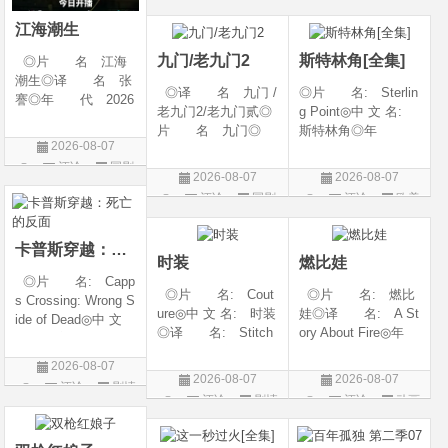
◎类 别 剧情 /
6◎产 地: 中国
片
爱情◎语 言 汉
大陆◎类 别:
江海潮生
语普通话◎上映日期
动作 / 战争 / 犯
九门/老九门2
斯特林角[全集]
◎片 名 江海
潮生◎译 名 张
◎译 名 九门 /
◎片 名: Sterlin
謇◎年 代 2026
老九门2/老九门贰◎
g Point◎中 文 名:
◎产 地 中国大
片 名 九门◎
斯特林角◎年
陆◎类 别 传记
2026-08-07
年 代 2026◎
代: 2026◎产
/ 历史 / 古装◎语
评论
国剧
产 地 中国大陆
地: 美国◎类
言 汉语普通话◎
2026-08-07
2026-08-07
◎类 别 剧情 /
别: 剧情◎语
上映日期 2026-07-
评论
国剧
评论
欧美
奇幻 / 冒险◎语
言: 英语◎上映日
20(中国大陆)◎
剧
言 汉语普通话◎上
期: 2026-08-05(美
映日期 2026-07
国)◎IMDb评分: 6
卡普斯穿越：死亡的反面
时装
燃比娃
◎片 名: Capp
◎片 名: Cout
◎片 名: 燃比
s Crossing: Wrong S
ure◎中 文 名: 时装
娃◎译 名: A St
ide of Dead◎中 文
◎译 名: Stitch
ory About Fire◎年
名: 卡普斯穿越：
es / 缝合 / 高订人生
代: 2025◎产
死亡的反面◎年
2026-08-07
(台)◎年 代: 20
地: 中国大陆◎
代: 2026◎产
2026-08-07
2026-08-07
评论
剧情
25◎产 地: 法
类 别: 动画 / 奇
地: 美国◎类
评论
剧情
评论
动画
国 / 美国◎类 别:
幻 / 冒险◎语 言:
片
别: 剧情 / 悬疑 / 惊
片
片
剧情◎语 言:
汉语普通话◎上映
悚 / 犯罪◎语
法语 /
日期: 202