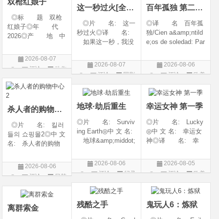
双枪红娘子
这一秒过火[全集]
百年孤独 第二季07
◎标 题 双枪
◎片 名: 这一
◎译 名 百年孤
红娘子◎年 代
秒过火◎译 名:
独/Cien a&amp;ntild
2026◎产 地 中
如果这一秒，我没
e;os de soledad: Par
国大陆◎类 别
遇见你 / 这一秒◎
te 1/One Hundred Y
剧情 / 动作 / 战争◎
2026-08-07
年 代: 2026◎
ears of Solitude/One
上映日期 2026-08-
2026-08-07
2026-08-06
评论
动作
产 地: 中国大
Hundred Years of So
06(中国大陆)◎豆瓣
评论
国剧
评论
欧美
陆◎类 别: 剧
litude: Part 1/百年孤
片
链接 https://movie.
剧
情 / 爱情◎语 言:
寂/百年孤寂：第一
douban.com/s
汉语普通话◎上映
部(台)/百年孤
地球·劫后重生
幸运女神 第一季
杀人者的购物中心2
◎片 名: Surviv
◎片 名: Lucky
◎片 名: 킬러
ing Earth◎中 文 名:
◎中 文 名: 幸运女
들의 쇼핑몰2◎中 文
地球&amp;middot;
神◎译 名: 幸
名: 杀人者的购物
劫后重生◎译
运◎年 代: 202
中心2◎译 名:
名: 幸存地球◎
6◎产 地: 美国
A Shop for Killers S
2026-08-06
2026-08-05
2026-08-06
年 代: 2026◎
◎类 别: 剧情 /
2 / A Shop for Killers
评论
纪录
评论
欧美
评论
日韩
产 地: 美国◎
犯罪◎语 言:
Season 2◎年
片
剧
类 别: 纪录片
英语◎上映日期: 2
剧
代: 2026◎产
◎语 言: 英语
026-07-15(美国)
地: 韩国
残酷之手
鬼玩人6：炼狱
◎上映
离群索金