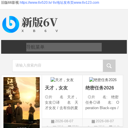
旧版66影视
https://www.6v520.tv/
6v地址发布页www.6v123.com
请输入搜索内容
天才，女友
绝密任务2026
◎片 名 天才，
◎片 名: 绝密
女友◎译 名 天
任务◎译 名: O
才女友 / 去有你的夏
peration Black-ops /
天 / 当你耀眼时◎
中国兵王 / 中国兵王
年 代 2026◎
&amp;middot;绝密任
2026-08-07
2026-08-07
产 地 中国大陆
务◎年 代: 202
评论
国剧
评论
动作