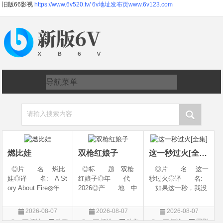
旧版66影视
https://www.6v520.tv/
6v地址发布页www.6v123.com
请输入搜索内容
燃比娃
双枪红娘子
这一秒过火[全集]
◎片 名: 燃比
◎标 题 双枪
◎片 名: 这一
娃◎译 名: A St
红娘子◎年 代
秒过火◎译 名:
ory About Fire◎年
2026◎产 地 中
如果这一秒，我没
代: 2025◎产
国大陆◎类 别
遇见你 / 这一秒◎
地: 中国大陆◎
剧情 / 动作 / 战争◎
年 代: 2026◎
2026-08-07
2026-08-07
2026-08-07
类 别: 动画 / 奇
上映日期 2026-08-
产 地: 中国大
评论
动画
评论
动作
评论
国剧