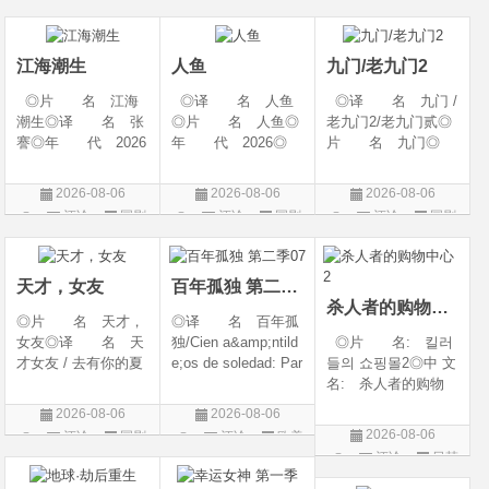
幻 / 冒险◎语 言:
06(中国大陆)◎豆瓣
陆◎类 别: 剧
片
片
汉语普通话◎上映
链接 https://movie.
情 / 爱情◎语 言:
日期: 202
douban.com/s
汉语普通话◎上映
江海潮生
人鱼
九门/老九门2
◎片 名 江海
◎译 名 人鱼
◎译 名 九门 /
潮生◎译 名 张
◎片 名 人鱼◎
老九门2/老九门贰◎
謇◎年 代 2026
年 代 2026◎
片 名 九门◎
◎产 地 中国大
产 地 中国大陆
年 代 2026◎
陆◎类 别 传记
◎类 别 剧情 /
产 地 中国大陆
2026-08-06
2026-08-06
2026-08-06
/ 历史 / 古装◎语
悬疑◎语 言 汉
◎类 别 剧情 /
评论
国剧
评论
国剧
评论
国剧
言 汉语普通话◎
语普通话◎上映日
奇幻 / 冒险◎语
上映日期 2026-07-
期 2026-08-04(中国
言 汉语普通话◎上
20(中国大陆)◎
大陆)◎IMDb链接 t
映日期 2026-07
天才，女友
百年孤独 第二季07
杀人者的购物中心2
◎片 名 天才，
◎译 名 百年孤
女友◎译 名 天
独/Cien a&amp;ntild
◎片 名: 킬러
才女友 / 去有你的夏
e;os de soledad: Par
들의 쇼핑몰2◎中 文
天 / 当你耀眼时◎
te 1/One Hundred Y
名: 杀人者的购物
年 代 2026◎
ears of Solitude/One
中心2◎译 名:
2026-08-06
2026-08-06
产 地 中国大陆
Hundred Years of So
A Shop for Killers S
2026-08-06
评论
国剧
评论
欧美
◎类 别 剧情 /
litude: Part 1/百年孤
2 / A Shop for Killers
评论
日韩
剧
爱情◎语 言 汉
寂/百年孤寂：第一
Season 2◎年
剧
语普通话◎上映日期
部(台)/百年孤
代: 2026◎产