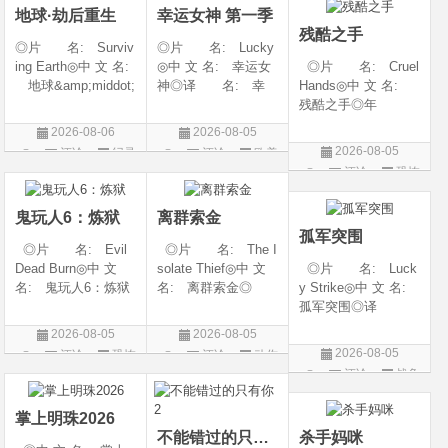
地球·劫后重生
幸运女神 第一季
地: 韩国
残酷之手
◎片 名: Surviv
◎片 名: Lucky
ing Earth◎中 文 名:
◎中 文 名: 幸运女
◎片 名: Cruel
地球&amp;middot;
神◎译 名: 幸
Hands◎中 文 名:
劫后重生◎译
运◎年 代: 202
残酷之手◎年
名: 幸存地球◎
6◎产 地: 美国
代: 2026◎产
2026-08-06
2026-08-05
年 代: 2026◎
◎类 别: 剧情 /
地: 澳大利亚◎
2026-08-05
评论
纪录
评论
欧美
产 地: 美国◎
犯罪◎语 言:
类 别: 惊悚 / 恐
评论
恐怖
片
剧
类 别: 纪录片
英语◎上映日期: 2
怖◎语 言: 英
片
◎语 言: 英语
026-07-15(美国)
语◎上映日期: 202
鬼玩人6：炼狱
离群索金
◎上映
6-07-24(澳大利亚)
孤军突围
◎片 名: Evil
◎片 名: The I
Dead Burn◎中 文
solate Thief◎中 文
◎片 名: Luck
名: 鬼玩人6：炼狱
名: 离群索金◎
y Strike◎中 文 名:
◎译 名: 尸变
年 代: 2026◎
孤军突围◎译
焚场(台) / 鬼玩人6：
产 地: 美国◎
名: 致命打击◎
2026-08-05
2026-08-05
燃烧 / 鬼玩人崛起衍
类 别: 西部◎
年 代: 2026◎
2026-08-05
评论
恐怖
评论
动作
生电影◎年 代:
语 言: 英语◎
产 地: 美国◎
评论
战争
片
片
2026◎产 地:
上映日期: 2026-07-
类 别: 剧情 / 动
片
美国◎类 别:
10(美国)◎IMDb评分
作 / 战争◎语 言:
掌上明珠2026
英语◎上映日
不能错过的只有你2
杀手妈咪