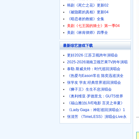
韩剧《死亡之花》更新02
《被隐匿的真相》更新04
《暗恋者的救赎》全集
美剧《七王国的骑士》第一季04
美剧《林肯律师》四季全
最新综艺游戏下载
更好2026·江苏卫视跨年演唱会
2025-2026湖南卫视芒果TV跨年演唱
泰勒·斯威夫特：时代巡回演唱会
《热爱与Eason常在 陈奕迅巡演全
张学友 学友.经典世界巡回演唱会
《狮子王》生生不息演唱会
《奥利维亚·罗德里戈：GUTS世界
《福山雅治LIVE电影 言灵之幸夏》
《Lady Gaga：神彩巡回演唱会》1
张清芳 《TimeLESS》演唱会Live永