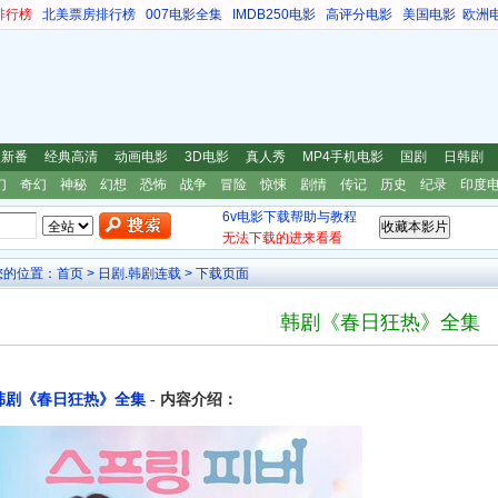
排行榜
北美票房排行榜
007电影全集
IMDB250电影
高评分电影
美国电影
欧洲
漫新番
经典高清
动画电影
3D电影
真人秀
MP4手机电影
国剧
日韩剧
幻
奇幻
神秘
幻想
恐怖
战争
冒险
惊悚
剧情
传记
历史
纪录
印度
6v电影下载帮助与教程
无法下载的进来看看
您的位置：
首页
>
日剧.韩剧连载
> 下载页面
韩剧《春日狂热》全集
韩剧《春日狂热》全集
- 内容介绍：