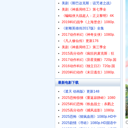
美剧《斯巴达克斯：诅咒者之战》
美剧《神盾局特工》第七季全
《蝙蝠侠大战超人：正义黎明》4K
2019科幻战争《上海堡垒》1080p.
《射雕英雄传2017版》全集
2017动作科幻《神奇女侠》1080p.
《凡人修仙传》更新176
美剧《神盾局特工》第三季全
2015高分动作《疯狂的麦克斯：狂
2017动作科幻《异星觉醒》720p.国
2016动作科幻《独立日2》720p.国
2020科幻动作《末日逃生》1080p.
最新电影下载
《遮天 动画版》更新148
2025恐怖惊悚《重返寂静岭》1080
2025科幻恐怖《铁血战士：杀戮之
2025高分动作《捕风追影》1080p.
2025恐怖《猩疯血雨》1080p.HD中
2025剧情《寻砖》1080p.HD国语中