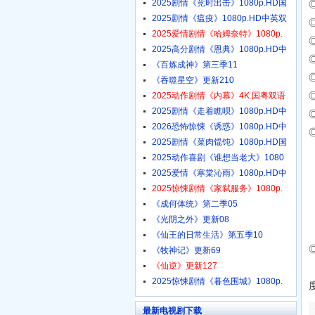
2025剧情《竞时出击》1080p.HD国
2025剧情《瘟疫》1080p.HD中英双
2025爱情剧情《哈姆奈特》1080p.
2025高分剧情《恩典》1080p.HD中
《百炼成神》第三季11
《吞噬星空》更新210
2025动作剧情《内幕》4K.国粤双语
2025剧情《走着瞧呗》1080p.HD中
2026恐怖惊悚《诱惑》1080p.HD中
2025剧情《菜肉馄饨》1080p.HD国
2025动作喜剧《谁想当老大》1080
2025爱情《寒棠沁雨》1080p.HD中
2025惊悚剧情《家弑服务》1080p.
《成何体统》第二季05
《光阴之外》更新08
《仙王的日常生活》第五季10
《牧神记》更新69
《仙逆》更新127
2025惊悚剧情《暮色围城》1080p.
最新电视剧下载