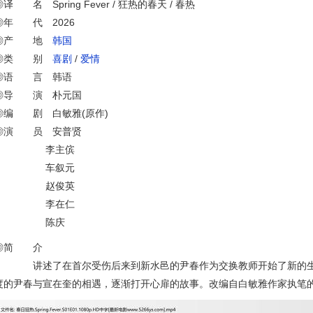
◎译 名 Spring Fever / 狂热的春天 / 春热
◎年 代 2026
◎产 地
韩国
◎类 别
喜剧
/
爱情
◎语 言 韩语
◎导 演 朴元国
◎编 剧 白敏雅(原作)
◎演 员 安普贤
李主傧
车叙元
赵俊英
李在仁
陈庆
◎简 介
讲述了在首尔受伤后来到新水邑的尹春作为交换教师开始了新的生活
度的尹春与宣在奎的相遇，逐渐打开心扉的故事。改编自白敏雅作家执笔