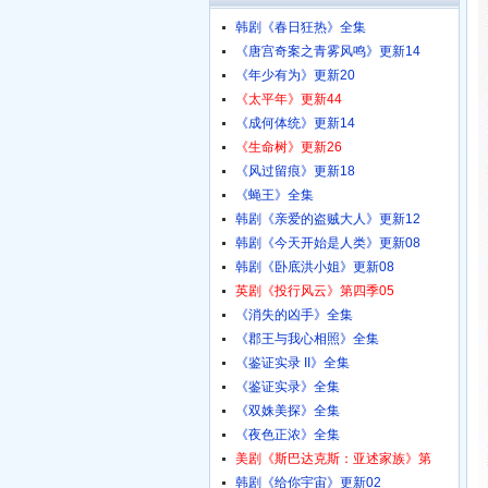
韩剧《春日狂热》全集
《唐宫奇案之青雾风鸣》更新14
《年少有为》更新20
《太平年》更新44
《成何体统》更新14
《生命树》更新26
《风过留痕》更新18
《蝇王》全集
韩剧《亲爱的盗贼大人》更新12
韩剧《今天开始是人类》更新08
韩剧《卧底洪小姐》更新08
英剧《投行风云》第四季05
《消失的凶手》全集
《郡王与我心相照》全集
《鉴证实录 II》全集
《鉴证实录》全集
《双姝美探》全集
《夜色正浓》全集
美剧《斯巴达克斯：亚述家族》第
韩剧《给你宇宙》更新02