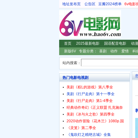
地址发布页
公告区
豆瓣2024榜单
6v电影
首页
2025最新电影
国语配音电影
动
新版6V
专题分类：
喜剧
动作
爱情
科
站内搜索：
热门电影电视剧
美剧《权L的游戏》第八季全
美剧《行尸走肉》第十一季全
美剧《行尸走肉》第1-4季全
经典动作奇幻《正义联盟 扎克施奈
美剧《冰与火之歌》第四季全
2020动作冒险《花木兰》1080p.国
《灵笼》第二季全
《鬼吹灯之精绝古城》全集