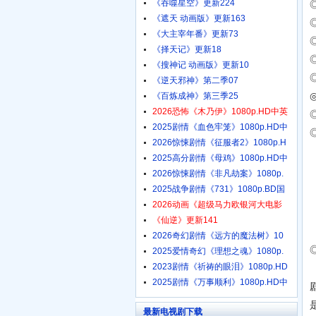
《吞噬星空》更新224
《遮天 动画版》更新163
《大主宰年番》更新73
《择天记》更新18
《搜神记 动画版》更新10
《逆天邪神》第二季07
《百炼成神》第三季25
2026恐怖《木乃伊》1080p.HD中英
2025剧情《血色牢笼》1080p.HD中
2026惊悚剧情《征服者2》1080p.H
2025高分剧情《母鸡》1080p.HD中
2026惊悚剧情《非凡劫案》1080p.
2025战争剧情《731》1080p.BD国
语
2026动画《超级马力欧银河大电影
《仙逆》更新141
2026奇幻剧情《远方的魔法树》10
2025爱情奇幻《理想之魂》1080p.
2023剧情《祈祷的眼泪》1080p.HD
2025剧情《万事顺利》1080p.HD中
最新电视剧下载