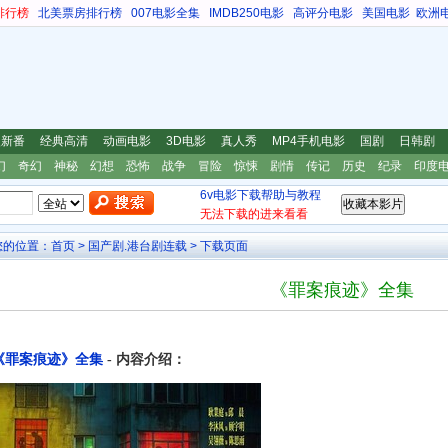
排行榜
北美票房排行榜
007电影全集
IMDB250电影
高评分电影
美国电影
欧洲
漫新番
经典高清
动画电影
3D电影
真人秀
MP4手机电影
国剧
日韩剧
幻
奇幻
神秘
幻想
恐怖
战争
冒险
惊悚
剧情
传记
历史
纪录
印度
6v电影下载帮助与教程
无法下载的进来看看
您的位置：
首页
>
国产剧.港台剧连载
> 下载页面
《罪案痕迹》全集
《罪案痕迹》全集
- 内容介绍：