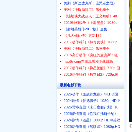
美剧《斯巴达克斯：诅咒者之战》
美剧《神盾局特工》第七季全
《蝙蝠侠大战超人：正义黎明》4K
2019科幻战争《上海堡垒》1080p.
《射雕英雄传2017版》全集
《凡人修仙传》更新176
2017动作科幻《神奇女侠》1080p.
美剧《神盾局特工》第三季全
2015高分动作《疯狂的麦克斯：狂
hao6v.com在线观看和下载帮助
2017动作科幻《异星觉醒》720p.国
2016动作科幻《独立日2》720p.国
最新电影下载
2026动作《血战青龙寨》4K.HD国
语
2024剧情《梦见狮子》1080p.HD中
2026恐怖喜剧《末日度假计划》10
2026爱情喜剧《你我在托斯卡纳》
2024剧情《银星》1080p.HD中英双
2025动作喜剧《驾驶课》1080p.HD