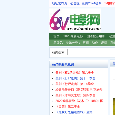
地址发布页
公告区
豆瓣2024榜单
6v电影
首页
2025最新电影
国语配音电影
动
新版6V
专题分类：
喜剧
动作
爱情
科
站内搜索：
热门电影电视剧
美剧《权L的游戏》第八季全
美剧《行尸走肉》第十一季全
美剧《行尸走肉》第1-4季全
经典动作奇幻《正义联盟 扎克施奈
美剧《冰与火之歌》第四季全
2020动作冒险《花木兰》1080p.国
《灵笼》第二季全
《鬼吹灯之精绝古城》全集