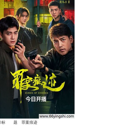
◎标 题 罪案痕迹