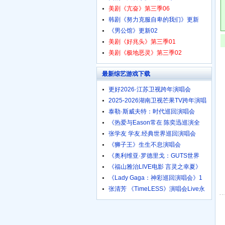
美剧《亢奋》第三季06
韩剧《努力克服自卑的我们》更新
《男公馆》更新02
美剧《好兆头》第三季01
美剧《极地恶灵》第三季02
最新综艺游戏下载
更好2026·江苏卫视跨年演唱会
2025-2026湖南卫视芒果TV跨年演唱
泰勒·斯威夫特：时代巡回演唱会
《热爱与Eason常在 陈奕迅巡演全
张学友 学友.经典世界巡回演唱会
《狮子王》生生不息演唱会
《奥利维亚·罗德里戈：GUTS世界
《福山雅治LIVE电影 言灵之幸夏》
《Lady Gaga：神彩巡回演唱会》1
张清芳 《TimeLESS》演唱会Live永