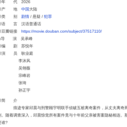
◎年 代 2026
◎产 地
中国
大陆
◎类 别
剧情
/ 悬疑 /
犯罪
◎语 言 汉语普通话
◎豆瓣链接
https://movie.douban.com/subject/37517110/
◎导 演 吴承峰
◎编 剧 苏悦年
◎演 员 耿业庭
李沐风
吴翎薇
宗峰岩
张琦
孙正宇
◎简 介
痕迹专家邱晨与刑警顾宇明联手侦破五桩离奇案件，从丈夫离奇死
剧。随着调查深入，邱晨惊觉所有案件竟与十年前父亲被害案隐秘相连。
是谁?