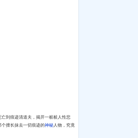
亡到痕迹清道夫，揭开一桩桩人性悲
那个擅长抹去一切痕迹的
神秘
人物，究竟