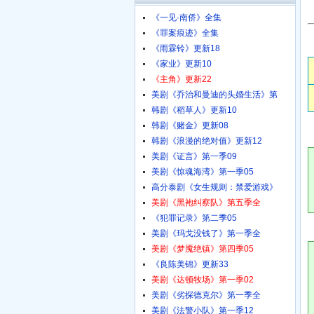
《一见·南侨》全集
《罪案痕迹》全集
《雨霖铃》更新18
《家业》更新10
《主角》更新22
美剧《乔治和曼迪的头婚生活》第
韩剧《稻草人》更新10
韩剧《赌金》更新08
韩剧《浪漫的绝对值》更新12
美剧《证言》第一季09
美剧《惊魂海湾》第一季05
高分泰剧《女生规则：禁爱游戏》
美剧《黑袍纠察队》第五季全
《犯罪记录》第二季05
美剧《玛戈没钱了》第一季全
美剧《梦魇绝镇》第四季05
《良陈美锦》更新33
美剧《达顿牧场》第一季02
美剧《劣探德克尔》第一季全
美剧《法警小队》第一季12