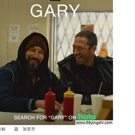
◎标 题 加里市