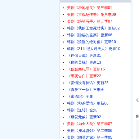
美剧《极地恶灵》第三季01
美剧《古战场传奇》第八季09
美剧《绝望写手》第五季07
韩剧《我的王室死对头》更新02
韩剧《隐秘的监察》更新06
韩剧《浪漫的绝对值》更新10
韩剧《21世纪大君夫人》更新10
《佳偶天成》更新31
《良陈美锦》更新13
《低智商犯罪》更新15
《黑夜告白》更新22
《爱情没有神话》更新25
《真爱下一位》三季全
《蜜语纪》全集
韩剧《秒杀爱情》更新06
韩剧《逆转》全集
《母爱无赦》更新02
美剧《为全人类》第五季07
美剧《掩耳盗邻》第二季06
美剧《幽灵之家》第一季05