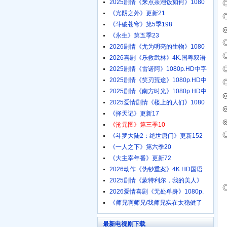
2025剧情《来点茶泡饭如何》1080
《光阴之外》更新21
《斗破苍穹》第5季198
《永生》第五季23
2026剧情《尤为明亮的生物》1080
2026喜剧《乐救武林》4K.国粤双语
2025剧情《雷诺阿》1080p.HD中字
2025剧情《笑刃荒途》1080p.HD中
2025剧情《南方时光》1080p.HD中
◎
2025爱情剧情《楼上的人们》1080
《择天记》更新17
《沧元图》第三季10
《斗罗大陆2：绝世唐门》更新152
《一人之下》第六季20
《大主宰年番》更新72
2026动作《伪钞重案》4K.HD国语
中
2025剧情《蒙特利尔，我的美人》
2026爱情喜剧《无处单身》1080p.
《师兄啊师兄/我师兄实在太稳健了
最新电视剧下载