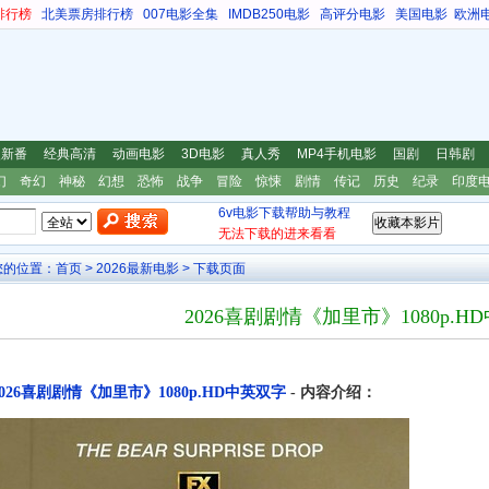
排行榜
北美票房排行榜
007电影全集
IMDB250电影
高评分电影
美国电影
欧洲
漫新番
经典高清
动画电影
3D电影
真人秀
MP4手机电影
国剧
日韩剧
幻
奇幻
神秘
幻想
恐怖
战争
冒险
惊悚
剧情
传记
历史
纪录
印度
6v电影下载帮助与教程
无法下载的进来看看
您的位置：
首页
>
2026最新电影
> 下载页面
2026喜剧剧情《加里市》1080p.H
2026喜剧剧情《加里市》1080p.HD中英双字
- 内容介绍：