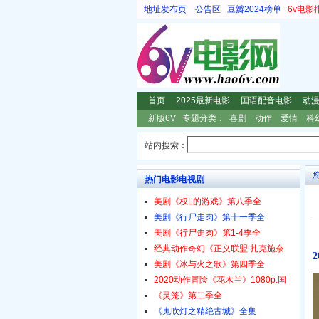
地址发布页
公告区
豆瓣2024榜单
6v电影
首页
2025最新电影
国语配音电影
动
新版6V
专题分类：
喜剧
动作
爱情
科
站内搜索：
热门电影电视剧
美剧《权L的游戏》第八季全
美剧《行尸走肉》第十一季全
美剧《行尸走肉》第1-4季全
经典动作奇幻《正义联盟 扎克施奈
美剧《冰与火之歌》第四季全
2020动作冒险《花木兰》1080p.国
《灵笼》第二季全
《鬼吹灯之精绝古城》全集