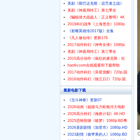
美剧《斯巴达克斯：诅咒者之战》
美剧《神盾局特工》第七季全
《蝙蝠侠大战超人：正义黎明》4K
2019科幻战争《上海堡垒》1080p.
《射雕英雄传2017版》全集
《凡人修仙传》更新176
2017动作科幻《神奇女侠》1080p.
美剧《神盾局特工》第三季全
2015高分动作《疯狂的麦克斯：狂
hao6v.com在线观看和下载帮助
2017动作科幻《异星觉醒》720p.国
2016动作科幻《独立日2》720p.国
最新电影下载
《北斗神拳》更新07
2026动画《超级马力欧银河大电影
2026高分科幻《挽救计划》4K.HD
中
2025恐怖惊悚《赎梦》1080p.BD粤
2026喜剧剧情《加里市》1080p.HD
2023剧情《偷苹果的人》1080p.BD