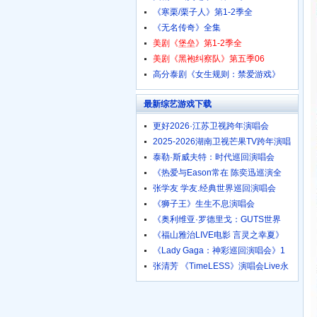
《寒栗/栗子人》第1-2季全
《无名传奇》全集
美剧《堡垒》第1-2季全
美剧《黑袍纠察队》第五季06
高分泰剧《女生规则：禁爱游戏》
最新综艺游戏下载
更好2026·江苏卫视跨年演唱会
2025-2026湖南卫视芒果TV跨年演唱
泰勒·斯威夫特：时代巡回演唱会
《热爱与Eason常在 陈奕迅巡演全
张学友 学友.经典世界巡回演唱会
《狮子王》生生不息演唱会
《奥利维亚·罗德里戈：GUTS世界
《福山雅治LIVE电影 言灵之幸夏》
《Lady Gaga：神彩巡回演唱会》1
张清芳 《TimeLESS》演唱会Live永