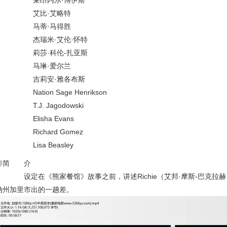
莱昂内尔·博伊斯
艾比·艾略特
马蒂·马得胜
杰瑞米·艾伦·怀特
莉莎·科伦-扎亚斯
马琳·爱尔兰
吉莉安·雅各布斯
Nation Sage Henrikson
T.J. Jagodowski
Elisha Evans
Richard Gomez
Lisa Beasley
◎简 介
设定在《熊家餐馆》故事之前，讲述Richie（艾邦·摩斯-巴克拉赫）
纳州加里市出的一趟差。