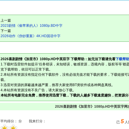
上一篇
2023剧情《偷苹果的人》1080p.BD中字
下一篇
2026动作《伪钞重案》4K.HD国语中字
2026喜剧剧情《加里市》1080p.HD中英双字 下载帮助：如无法下载请先看
下载帮
1.下载时迅雷软件如提示‘任务错误，未知错误，敏感资源，违规内容，版权等等’都
览下载帮助，依旧可以正常下载。
2.本站所有资源没有指定任何下载软件，没有必须充值才能下载的要求，下载链接可
载。
3.迅雷对资源的屏蔽越来越严重，推荐大家使用BT类软件或各种网盘离线。
4.本站所有资源没有不良广告，请大家放心下载。
本站所有电影完全免费，推荐使用迅雷下载，下载的人越多下载速度越快，把资源分
2026喜剧剧情《加里市》1080p.HD中英双字