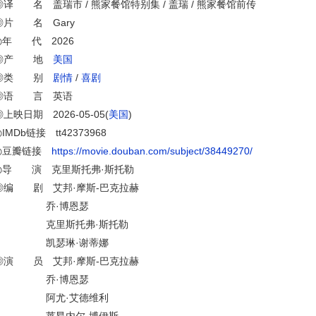
◎译 名 盖瑞市 / 熊家餐馆特别集 / 盖瑞 / 熊家餐馆前传
◎片 名 Gary
◎年 代 2026
◎产 地
美国
◎类 别
剧情
/
喜剧
◎语 言 英语
◎上映日期 2026-05-05(
美国
)
IMDb链接 tt42373968
◎豆瓣链接
https://movie.douban.com/subject/38449270/
◎导 演 克里斯托弗·斯托勒
◎编 剧 艾邦·摩斯-巴克拉赫
乔·博恩瑟
克里斯托弗·斯托勒
凯瑟琳·谢蒂娜
◎演 员 艾邦·摩斯-巴克拉赫
乔·博恩瑟
阿尤·艾德维利