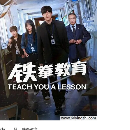
◎标 题 铁拳教育