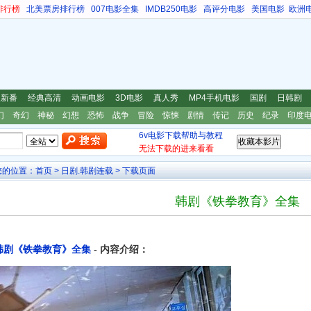
排行榜
北美票房排行榜
007电影全集
IMDB250电影
高评分电影
美国电影
欧洲
漫新番
经典高清
动画电影
3D电影
真人秀
MP4手机电影
国剧
日韩剧
幻
奇幻
神秘
幻想
恐怖
战争
冒险
惊悚
剧情
传记
历史
纪录
印度
6v电影下载帮助与教程
无法下载的进来看看
您的位置：
首页
>
日剧.韩剧连载
> 下载页面
韩剧《铁拳教育》全集
韩剧《铁拳教育》全集
- 内容介绍：