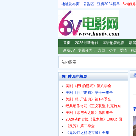
地址发布页
公告区
豆瓣2024榜单
6v电影
首页
2025最新电影
国语配音电影
动
新版6V
专题分类：
喜剧
动作
爱情
科
站内搜索：
热门电影电视剧
美剧《权L的游戏》第八季全
美剧《行尸走肉》第十一季全
美剧《行尸走肉》第1-4季全
经典动作奇幻《正义联盟 扎克施奈
美剧《冰与火之歌》第四季全
2020动作冒险《花木兰》1080p.国
《灵笼》第二季全
《鬼吹灯之精绝古城》全集