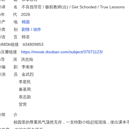
译 名 不良指导官 / 极权教师(台) / Get Schooled / True Lessons
◎年 代 2026
◎产 地
韩国
◎类 别
剧情
/
动作
◎语 言 韩语
IMDb链接 tt34809853
◎豆瓣链接
https://movie.douban.com/subject/37071123/
◎导 演 洪忠灿
◎编 剧 李南奎
◎演 员 金武烈
李星民
秦基周
表志勋
贺营
◎简 介
校园里的尊重风气荡然无存，一支特勤小组赶抵现场，使出课本不会