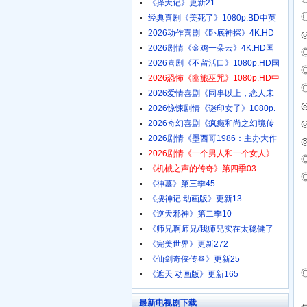
《择天记》更新21
◎
经典喜剧《美死了》1080p.BD中英
2026动作喜剧《卧底神探》4K.HD
国
2026剧情《金鸡一朵云》4K.HD国
语
2026喜剧《不留活口》1080p.HD国
2026恐怖《幽旅巫咒》1080p.HD中
2026爱情喜剧《同事以上，恋人未
◎
2026惊悚剧情《谜印女子》1080p.
2026奇幻喜剧《疯癫和尚之幻境传
2026剧情《墨西哥1986：主办大作
2026剧情《一个男人和一个女人》
《机械之声的传奇》第四季03
《神墓》第三季45
《搜神记 动画版》更新13
《逆天邪神》第二季10
《师兄啊师兄/我师兄实在太稳健了
《完美世界》更新272
《仙剑奇侠传叁》更新25
《遮天 动画版》更新165
最新电视剧下载