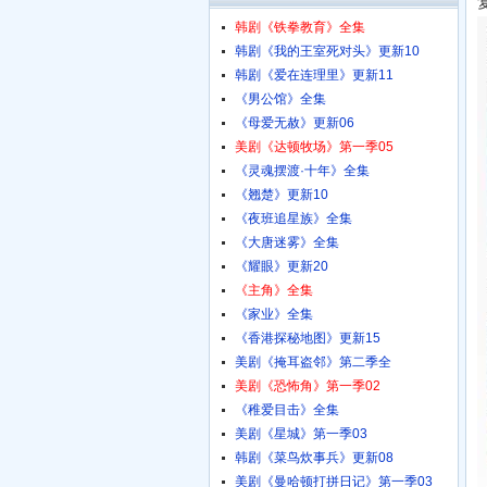
韩剧《铁拳教育》全集
韩剧《我的王室死对头》更新10
韩剧《爱在连理里》更新11
《男公馆》全集
《母爱无赦》更新06
美剧《达顿牧场》第一季05
《灵魂摆渡·十年》全集
《翘楚》更新10
《夜班追星族》全集
《大唐迷雾》全集
《耀眼》更新20
《主角》全集
《家业》全集
《香港探秘地图》更新15
美剧《掩耳盗邻》第二季全
美剧《恐怖角》第一季02
《稚爱目击》全集
美剧《星城》第一季03
韩剧《菜鸟炊事兵》更新08
美剧《曼哈顿打拼日记》第一季03