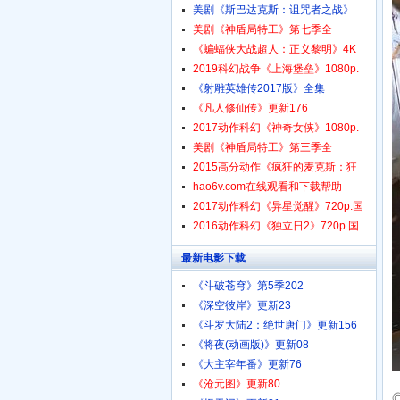
美剧《斯巴达克斯：诅咒者之战》
美剧《神盾局特工》第七季全
《蝙蝠侠大战超人：正义黎明》4K
2019科幻战争《上海堡垒》1080p.
《射雕英雄传2017版》全集
《凡人修仙传》更新176
2017动作科幻《神奇女侠》1080p.
美剧《神盾局特工》第三季全
2015高分动作《疯狂的麦克斯：狂
hao6v.com在线观看和下载帮助
2017动作科幻《异星觉醒》720p.国
2016动作科幻《独立日2》720p.国
最新电影下载
《斗破苍穹》第5季202
《深空彼岸》更新23
《斗罗大陆2：绝世唐门》更新156
《将夜(动画版)》更新08
《大主宰年番》更新76
《沧元图》更新80