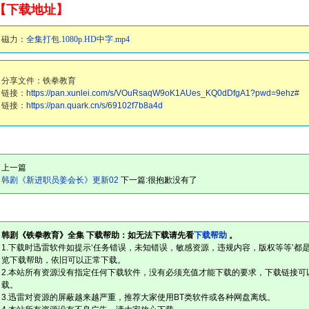
【下载地址】
磁力：
全集打包.1080p.HD中字.mp4
分享文件：铁拳教育
链接：
https://pan.xunlei.com/s/VOuRsaqW9oK1AUes_KQ0dDfgA1?pwd=9ehz
#
链接：
https://pan.quark.cn/s/69102f7b8a4d
上一篇
韩剧《新进职员姜会长》更新02
下一篇:很抱歉没有了
韩剧《铁拳教育》全集 下载帮助：如无法下载请先看
下载帮助
。
1.下载时迅雷软件如提示‘任务错误，未知错误，敏感资源，违规内容，版权等等’都
览下载帮助，依旧可以正常下载。
2.本站所有资源没有指定任何下载软件，没有必须充值才能下载的要求，下载链接可
载。
3.迅雷对资源的屏蔽越来越严重，推荐大家使用BT类软件或各种网盘离线。