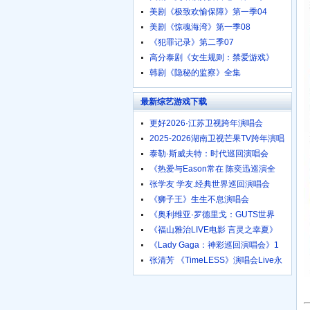
美剧《极致欢愉保障》第一季04
美剧《惊魂海湾》第一季08
《犯罪记录》第二季07
高分泰剧《女生规则：禁爱游戏》
韩剧《隐秘的监察》全集
最新综艺游戏下载
更好2026·江苏卫视跨年演唱会
2025-2026湖南卫视芒果TV跨年演唱
泰勒·斯威夫特：时代巡回演唱会
《热爱与Eason常在 陈奕迅巡演全
张学友 学友.经典世界巡回演唱会
《狮子王》生生不息演唱会
《奥利维亚·罗德里戈：GUTS世界
《福山雅治LIVE电影 言灵之幸夏》
《Lady Gaga：神彩巡回演唱会》1
张清芳 《TimeLESS》演唱会Live永