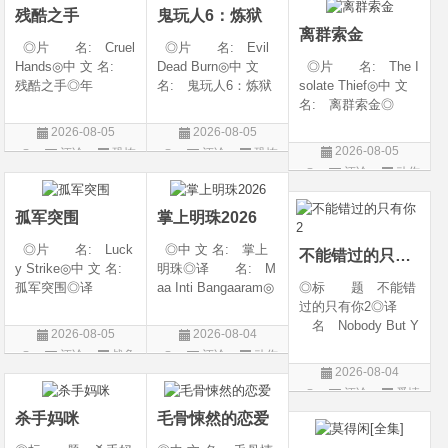
残酷之手
鬼玩人6：炼狱
◎上映
汉语普通话◎上映
离群索金
◎片 名: Cruel
◎片 名: Evil
Hands◎中 文 名:
Dead Burn◎中 文
◎片 名: The I
残酷之手◎年
名: 鬼玩人6：炼狱
solate Thief◎中 文
代: 2026◎产
◎译 名: 尸变
名: 离群索金◎
地: 澳大利亚◎
焚场(台) / 鬼玩人6：
年 代: 2026◎
2026-08-05
2026-08-05
类 别: 惊悚 / 恐
燃烧 / 鬼玩人崛起衍
产 地: 美国◎
2026-08-05
评论
恐怖
评论
恐怖
怖◎语 言: 英
生电影◎年 代:
类 别: 西部◎
评论
动作
片
片
语◎上映日期: 202
2026◎产 地:
语 言: 英语◎
片
6-07-24(澳大利亚)
美国◎类 别:
上映日期: 2026-07-
孤军突围
掌上明珠2026
10(美国)◎IMDb评分
◎片 名: Luck
◎中 文 名: 掌上
不能错过的只有你2
y Strike◎中 文 名:
明珠◎译 名: M
孤军突围◎译
aa Inti Bangaaram◎
◎标 题 不能错
名: 致命打击◎
年 代: 2026◎
过的只有你2◎译
年 代: 2026◎
产 地: 印度◎
名 Nobody But Y
2026-08-05
2026-08-04
产 地: 美国◎
类 别: 动作 / 惊
ou 2◎年 代 20
评论
战争
评论
动作
类 别: 剧情 / 动
悚◎语 言: 泰
26◎产 地 中国
2026-08-04
片
片
作 / 战争◎语 言:
卢固语 Telugu◎上映
大陆◎类 别 喜
评论
爱情
英语◎上映日
日期: 2026-06
剧 / 爱情◎语
片
杀手妈咪
毛骨悚然的恋爱
言 汉语普通话◎上
映日期 2026-04-1