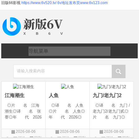
旧版66影视
https://www.6v520.tv/
6v地址发布页www.6v123.com
请输入搜索内容
江海潮生
人鱼
九门/老九门2
◎片 名 江海
◎译 名 人鱼
◎译 名 九门 /
潮生◎译 名 张
◎片 名 人鱼◎
老九门2/老九门贰◎
謇◎年 代 2026
年 代 2026◎
片 名 九门◎
◎产 地 中国大
产 地 中国大陆
年 代 2026◎
陆◎类 别 传记
◎类 别 剧情 /
产 地 中国大陆
2026-08-06
2026-08-06
2026-08-06
/ 历史 / 古装◎语
悬疑◎语 言 汉
◎类 别 剧情 /
评论
国剧
评论
国剧
评论
国剧