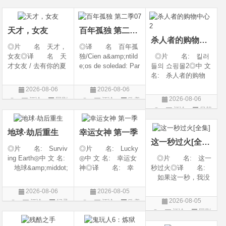
言 汉语普通话◎
语普通话◎上映日
奇幻 / 冒险◎语
上映日期 2026-07-
期 2026-08-04(中国
言 汉语普通话◎上
20(中国大陆)◎
大陆)◎IMDb链接 t
映日期 2026-07
天才，女友
百年孤独 第二季07
杀人者的购物中心2
◎片 名 天才，
◎译 名 百年孤
女友◎译 名 天
独/Cien a&amp;ntild
◎片 名: 킬러
才女友 / 去有你的夏
e;os de soledad: Par
들의 쇼핑몰2◎中 文
天 / 当你耀眼时◎
te 1/One Hundred Y
名: 杀人者的购物
年 代 2026◎
ears of Solitude/One
中心2◎译 名:
2026-08-06
2026-08-06
产 地 中国大陆
Hundred Years of So
A Shop for Killers S
2026-08-06
评论
国剧
评论
欧美
◎类 别 剧情 /
litude: Part 1/百年孤
2 / A Shop for Killers
评论
日韩
剧
爱情◎语 言 汉
寂/百年孤寂：第一
Season 2◎年
剧
语普通话◎上映日期
部(台)/百年孤
代: 2026◎产
地球·劫后重生
幸运女神 第一季
地: 韩国
这一秒过火[全集]
◎片 名: Surviv
◎片 名: Lucky
ing Earth◎中 文 名:
◎中 文 名: 幸运女
◎片 名: 这一
地球&amp;middot;
神◎译 名: 幸
秒过火◎译 名:
劫后重生◎译
运◎年 代: 202
如果这一秒，我没
名: 幸存地球◎
6◎产 地: 美国
遇见你 / 这一秒◎
2026-08-06
2026-08-05
年 代: 2026◎
◎类 别: 剧情 /
年 代: 2026◎
2026-08-05
评论
纪录
评论
欧美
产 地: 美国◎
犯罪◎语 言:
产 地: 中国大
评论
国剧
片
剧
类 别: 纪录片
英语◎上映日期: 2
陆◎类 别: 剧
◎语 言: 英语
026-07-15(美国)
情 / 爱情◎语 言: