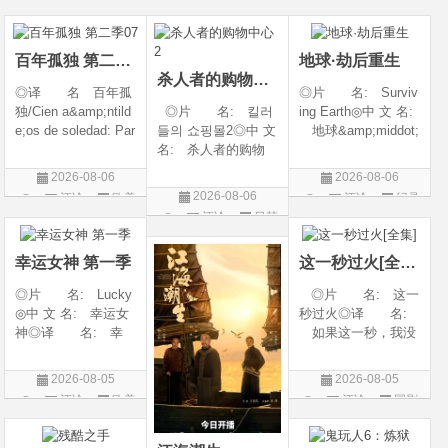
奇幻 / 冒险◎语
◎类 别 剧情 /
语普通话◎上映日
言 汉语普通话◎上
爱情◎语 言 汉
期 2026-08-04(中国
映日期 2026-07
语普通话◎上映日期
大陆)◎IMDb链接 t
百年孤独 第二季07
地球·劫后重生
杀人者的购物中心2
◎译 名 百年孤
◎片 名: Surviv
独/Cien a&amp;ntild
◎片 名: 킬러
ing Earth◎中 文 名:
e;os de soledad: Par
들의 쇼핑몰2◎中 文
地球&amp;middot;
te 1/One Hundred Y
名: 杀人者的购物
劫后重生◎译
ears of Solitude/One
中心2◎译 名:
名: 幸存地球◎
2026-08-06
2026-08-06
Hundred Years of So
A Shop for Killers S
年 代: 2026◎
2026-08-06
评论
欧美
评论
纪录
litude: Part 1/百年孤
2 / A Shop for Killers
产 地: 美国◎
评论
日韩
剧
片
寂/百年孤寂：第一
Season 2◎年
类 别: 纪录片
剧
部(台)/百年孤
代: 2026◎产
◎语 言: 英语
幸运女神 第一季
这一秒过火[全集]
地: 韩国
◎上映
◎片 名: Lucky
◎片 名: 这一
◎中 文 名: 幸运女
秒过火◎译 名:
神◎译 名: 幸
如果这一秒，我没
运◎年 代: 202
遇见你 / 这一秒◎
6◎产 地: 美国
年 代: 2026◎
2026-08-05
2026-08-05
◎类 别: 剧情 /
产 地: 中国大
评论
欧美
评论
国剧
犯罪◎语 言:
陆◎类 别: 剧
剧
英语◎上映日期: 2
情 / 爱情◎语 言:
026-07-15(美国)
汉语普通话◎上映