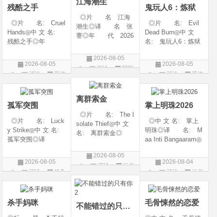
江海潮生
残酷之手
鬼玩人6：炼狱
◎片 名 江海
◎片 名: Cruel
◎片 名: Evil
潮生◎译 名 张
Hands◎中 文 名:
Dead Burn◎中 文
謇◎年 代 2026
残酷之手◎年
名: 鬼玩人6：炼狱
◎产 地 中国大
代: 2026◎产
◎译 名: 尸变
陆◎类 别 传记
2026-08-05
地: 澳大利亚◎
焚场(台) / 鬼玩人6：
/ 历史 / 古装◎语
2026-08-05
2026-08-05
评论
国剧
类 别: 惊悚 / 恐
燃烧 / 鬼玩人崛起衍
言 汉语普通话◎
评论
恐怖
评论
恐怖
怖◎语 言: 英
生电影◎年 代:
上映日期 2026-07-
片
片
语◎上映日期: 202
2026◎产 地:
20(中国大陆)◎
6-07-24(澳大利亚)
美国◎类 别:
离群索金
孤军突围
掌上明珠2026
◎片 名: The I
◎片 名: Luck
◎中 文 名: 掌上
solate Thief◎中 文
y Strike◎中 文 名:
明珠◎译 名: M
名: 离群索金◎
孤军突围◎译
aa Inti Bangaaram◎
年 代: 2026◎
名: 致命打击◎
年 代: 2026◎
产 地: 美国◎
2026-08-05
年 代: 2026◎
产 地: 印度◎
类 别: 西部◎
2026-08-05
2026-08-04
评论
动作
产 地: 美国◎
类 别: 动作 / 惊
语 言: 英语◎
评论
战争
评论
动作
类 别: 剧情 / 动
悚◎语 言: 泰
片
上映日期: 2026-07-
片
片
作 / 战争◎语 言:
卢固语 Telugu◎上映
10(美国)◎IMDb评分
英语◎上映日
日期: 2026-06
杀手妈咪
毛骨悚然的恋爱
不能错过的只有你2