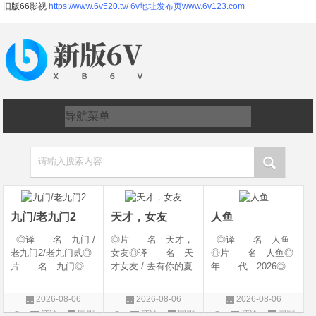
旧版66影视
https://www.6v520.tv/
6v地址发布页www.6v123.com
请输入搜索内容
九门/老九门2
天才，女友
人鱼
◎译 名 九门 /
◎片 名 天才，
◎译 名 人鱼
老九门2/老九门贰◎
女友◎译 名 天
◎片 名 人鱼◎
片 名 九门◎
才女友 / 去有你的夏
年 代 2026◎
年 代 2026◎
天 / 当你耀眼时◎
产 地 中国大陆
产 地 中国大陆
年 代 2026◎
◎类 别 剧情 /
2026-08-06
2026-08-06
2026-08-06
◎类 别 剧情 /
产 地 中国大陆
悬疑◎语 言 汉
评论
国剧
评论
国剧
评论
国剧