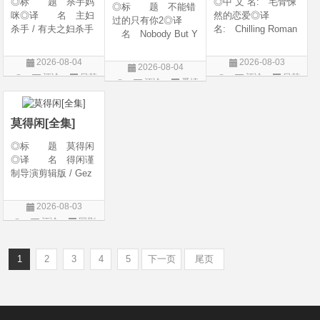
◎标 题 杀手妈
◎中 文 名: 毛骨悚
◎标 题 不能错
咪◎译 名 主妇
然的恋爱◎译
过的只有你2◎译
杀手 / 有夫之妇杀手
名: Chilling Roman
名 Nobody But Y
/ Married Woman Kil
ce / Chilling Romanc
ou 2◎年 代 20
ler / A Bona Fide Kill
e: Find Me / Spellbo
26◎产 地 中国
2026-08-04
2026-08-03
2026-08-04
er◎年 代 2026
und / Spooky in Lov
大陆◎类 别 喜
评论
日韩
评论
日韩
评论
爱情
◎产 地 韩国◎
e / 我的见鬼女友(剧
剧 / 爱情◎语
剧
剧
类 别 剧情 / 惊
版) / 毛骨悚然的恋爱
片
言 汉语普通话◎上
悚◎语
(剧版) /
映日期 2026-04-1
莫得闲[全集]
◎标 题 莫得闲
◎译 名 得闲谨
制导演剪辑版 / Gez
hi Town◎年 代
2026◎产 地 中
2026-08-03
国大陆◎类 别
评论
国剧
剧情 / 历史 / 战争◎
语 言 汉语普通
话 / 南京方
1
2
3
4
5
下一页
尾页