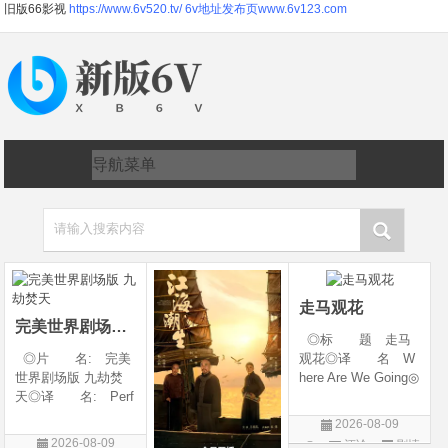
旧版66影视
https://www.6v520.tv/
6v地址发布页www.6v123.com
请输入搜索内容
走马观花
完美世界剧场版 九劫焚天
◎标 题 走马
◎片 名: 完美
观花◎译 名 W
世界剧场版 九劫焚
here Are We Going◎
天◎译 名: Perf
年 代 2026◎
ect World Movie: Ni
产 地 中国大陆
2026-08-09
ne Calamities Burnin
◎类 别 剧情◎
2026-08-09
评论
剧情