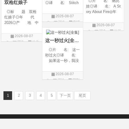
◎片 名: 燃比
双枪红娘子
◎译 名: Stitch
娃◎译 名: A St
es / 缝合 / 高订人生
◎标 题 双枪
ory About Fire◎年
(台)◎年 代: 20
2026-08-07
红娘子◎年 代
代: 2025◎产
25◎产 地: 法
评论
剧情
2026◎产 地 中
地: 中国大陆◎
国 / 美国◎类 别:
2026-08-07
国大陆◎类 别
类 别: 动画 / 奇
片
剧情◎语 言:
评论
动画
剧情 / 动作 / 战争◎
幻 / 冒险◎语 言:
法语 /
2026-08-07
片
上映日期 2026-08-
汉语普通话◎上映
这一秒过火[全集]
评论
动作
06(中国大陆)◎豆瓣
日期: 202
片
◎片 名: 这一
链接 https://movie.
秒过火◎译 名:
douban.com/s
如果这一秒，我没
遇见你 / 这一秒◎
年 代: 2026◎
2026-08-07
产 地: 中国大
评论
国剧
陆◎类 别: 剧
情 / 爱情◎语 言:
汉语普通话◎上映
1
2
3
4
5
下一页
尾页
Copyright © 2012-2022
新版6v电影（旧版66影视）- 免费电影下载