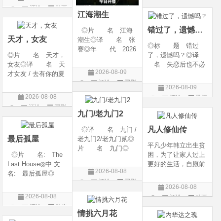
g Heaven / Perfect
语 言 汉语普通
评论
动画
片
World Movie: Nine T
话◎上映日期 2026
江海潮生
片
ribulations Incinerate
-06-12(中国大陆)◎
错过了，遗憾吗？
◎片 名 江海
the H
天才，女友
潮生◎译 名 张
◎标 题 错过
謇◎年 代 2026
◎片 名 天才，
了，遗憾吗？◎译
◎产 地 中国大
女友◎译 名 天
名 失恋后也不必
陆◎类 别 传记
2026-08-09
才女友 / 去有你的夏
做的12件事 / Be You
/ 历史 / 古装◎语
评论
国剧
天 / 当你耀眼时◎
rself◎年 代 20
言 汉语普通话◎
2026-08-09
年 代 2026◎
26◎产 地 中国
上映日期 2026-07-
2026-08-08
评论
爱情
产 地 中国大陆
大陆◎类 别 喜
20(中国大陆)◎
评论
国剧
片
◎类 别 剧情 /
剧 / 爱情◎语
九门/老九门2
爱情◎语 言 汉
言 汉语普通话◎上
凡人修仙传
◎译 名 九门 /
语普通话◎上映日期
映
最后孤屋
老九门2/老九门贰◎
平凡少年韩立出生贫
片 名 九门◎
◎片 名: The
困，为了让家人过上
年 代 2026◎
Last House◎中 文
更好的生活，自愿前
产 地 中国大陆
2026-08-08
名: 最后孤屋◎
去七玄门参加入门考
◎类 别 剧情 /
评论
国剧
译 名: 11817 /
核，最终被墨大夫收
奇幻 / 冒险◎语
2026-08-08
Eleven Eight One S
入门下。 墨大夫一
言 汉语普通话◎上
2026-08-08
评论
动画
even◎年 代: 2
开始对韩立悉心培
映日期 2026-07
评论
动作
片
026◎产 地: 英
养、传授医术，让韩
情挑六月花
片
国 / 法国 / 美国◎
立对他非常感激，但