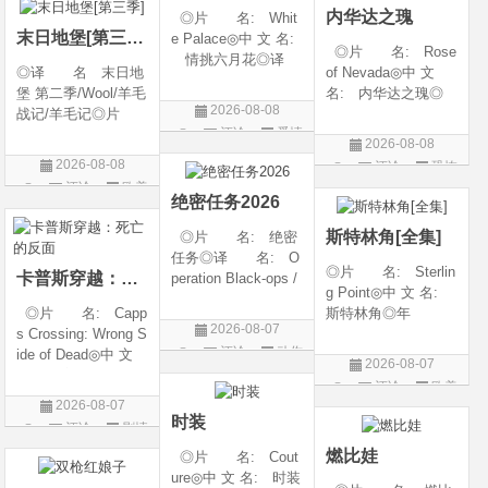
内华达之瑰
◎片 名: Whit
类 别: 动作 /
随着一同入
末日地堡[第三季]
e Palace◎中 文 名:
◎片 名: Rose
情挑六月花◎译
◎译 名 末日地
of Nevada◎中 文
名: 人间有情 / 极
堡 第二季/Wool/羊毛
名: 内华达之瑰◎
道之恋 / 白色宫殿◎
2026-08-08
战记/羊毛记◎片
译 名: 内华达
年 代: 1990◎
评论
爱情
名 Silo Season 2
玫瑰 / 英伦转生号
产 地: 美国◎
2026-08-08
◎年 代 2024◎
(港) / 谜航(台)◎年
片
类 别: 剧情 / 爱
2026-08-08
评论
恐怖
产 地 美国◎
代: 2025◎产
情◎语
评论
欧美
片
类 别 剧情 / 科
地: 英国◎类
绝密任务2026
剧
幻 / 悬疑◎语
别: 剧情 / 恐
斯特林角[全集]
◎片 名: 绝密
言 英语◎上映日
任务◎译 名: O
◎片 名: Sterlin
卡普斯穿越：死亡的反面
peration Black-ops /
g Point◎中 文 名:
中国兵王 / 中国兵王
◎片 名: Capp
斯特林角◎年
&amp;middot;绝密任
2026-08-07
s Crossing: Wrong S
代: 2026◎产
务◎年 代: 202
评论
动作
ide of Dead◎中 文
地: 美国◎类
6◎产 地: 中国
2026-08-07
名: 卡普斯穿越：
别: 剧情◎语
片
大陆◎类 别:
评论
欧美
死亡的反面◎年
言: 英语◎上映日
动作 / 战争 / 犯
2026-08-07
剧
代: 2026◎产
期: 2026-08-05(美
时装
评论
剧情
地: 美国◎类
国)◎IMDb评分: 6
片
燃比娃
◎片 名: Cout
别: 剧情 / 悬疑 / 惊
ure◎中 文 名: 时装
悚 / 犯罪◎语