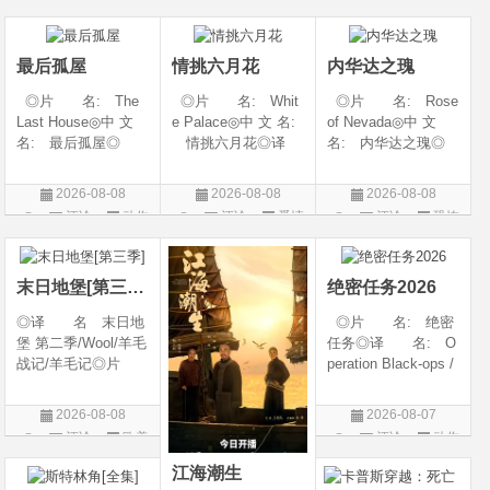
◎类 别 剧情 /
奇幻 / 冒险◎语
开始对韩立悉心培
片
爱情◎语 言 汉
言 汉语普通话◎上
养、传授医术，让韩
语普通话◎上映日期
映日期 2026-07
立对他非常感激，但
最后孤屋
情挑六月花
内华达之瑰
随着一同入
◎片 名: The
◎片 名: Whit
◎片 名: Rose
Last House◎中 文
e Palace◎中 文 名:
of Nevada◎中 文
名: 最后孤屋◎
情挑六月花◎译
名: 内华达之瑰◎
译 名: 11817 /
名: 人间有情 / 极
译 名: 内华达
Eleven Eight One S
道之恋 / 白色宫殿◎
玫瑰 / 英伦转生号
2026-08-08
2026-08-08
2026-08-08
even◎年 代: 2
年 代: 1990◎
(港) / 谜航(台)◎年
评论
动作
评论
爱情
评论
恐怖
026◎产 地: 英
产 地: 美国◎
代: 2025◎产
片
片
片
国 / 法国 / 美国◎
类 别: 剧情 / 爱
地: 英国◎类
类 别: 动作 /
情◎语
别: 剧情 / 恐
末日地堡[第三季]
绝密任务2026
◎译 名 末日地
◎片 名: 绝密
堡 第二季/Wool/羊毛
任务◎译 名: O
战记/羊毛记◎片
peration Black-ops /
名 Silo Season 2
中国兵王 / 中国兵王
◎年 代 2024◎
&amp;middot;绝密任
2026-08-08
2026-08-07
产 地 美国◎
务◎年 代: 202
评论
欧美
评论
动作
类 别 剧情 / 科
6◎产 地: 中国
剧
片
幻 / 悬疑◎语
大陆◎类 别:
江海潮生
言 英语◎上映日
动作 / 战争 / 犯