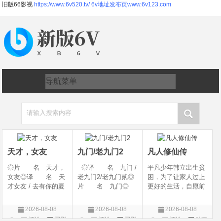
旧版66影视
https://www.6v520.tv/
6v地址发布页www.6v123.com
请输入搜索内容
天才，女友
九门/老九门2
凡人修仙传
◎片 名 天才，
◎译 名 九门 /
平凡少年韩立出生贫
女友◎译 名 天
老九门2/老九门贰◎
困，为了让家人过上
才女友 / 去有你的夏
片 名 九门◎
更好的生活，自愿前
天 / 当你耀眼时◎
年 代 2026◎
去七玄门参加入门考
年 代 2026◎
产 地 中国大陆
核，最终被墨大夫收
2026-08-08
2026-08-08
2026-08-08
产 地 中国大陆
◎类 别 剧情 /
入门下。 墨大夫一
评论
国剧
评论
国剧
评论
动画