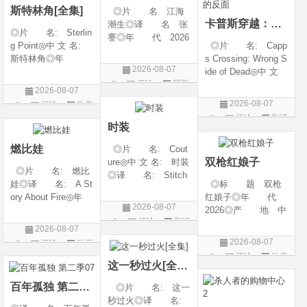
斯特林角[全集]
◎片 名 江海
卡普斯穿越：死亡的反面
潮生◎译 名 张
◎片 名: Sterlin
謇◎年 代 2026
g Point◎中 文 名:
◎片 名: Capp
◎产 地 中国大
斯特林角◎年
s Crossing: Wrong S
陆◎类 别 传记
2026-08-07
代: 2026◎产
ide of Dead◎中 文
/ 历史 / 古装◎语
评论
国剧
地: 美国◎类
名: 卡普斯穿越：
言 汉语普通话◎
2026-08-07
别: 剧情◎语
死亡的反面◎年
上映日期 2026-07-
2026-08-07
评论
欧美
言: 英语◎上映日
代: 2026◎产
20(中国大陆)◎
评论
剧情
剧
期: 2026-08-05(美
地: 美国◎类
时装
片
国)◎IMDb评分: 6
别: 剧情 / 悬疑 / 惊
燃比娃
◎片 名: Cout
悚 / 犯罪◎语
双枪红娘子
ure◎中 文 名: 时装
◎片 名: 燃比
◎译 名: Stitch
娃◎译 名: A St
◎标 题 双枪
es / 缝合 / 高订人生
ory About Fire◎年
红娘子◎年 代
(台)◎年 代: 20
2026-08-07
代: 2025◎产
2026◎产 地 中
25◎产 地: 法
评论
剧情
地: 中国大陆◎
国大陆◎类 别
国 / 美国◎类 别:
2026-08-07
类 别: 动画 / 奇
剧情 / 动作 / 战争◎
片
剧情◎语 言:
2026-08-07
评论
动画
幻 / 冒险◎语 言:
上映日期 2026-08-
法语 /
评论
动作
片
汉语普通话◎上映
06(中国大陆)◎豆瓣
这一秒过火[全集]
片
日期: 202
链接 https://movie.
百年孤独 第二季07
◎片 名: 这一
douban.com/s
秒过火◎译 名: