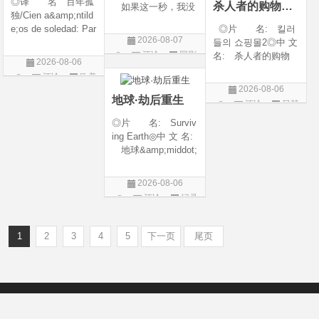
◎译 名 百年孤
杀人者的购物中心2
如果这一秒，我没
独/Cien a&amp;ntild
遇见你 / 这一秒◎
e;os de soledad: Par
◎片 名: 킬러
年 代: 2026◎
2026-08-07
te 1/One Hundred Y
들의 쇼핑몰2◎中 文
产 地: 中国大
评论
国剧
ears of Solitude/One
名: 杀人者的购物
陆◎类 别: 剧
2026-08-06
Hundred Years of So
中心2◎译 名:
情 / 爱情◎语 言:
评论
欧美
litude: Part 1/百年孤
A Shop for Killers S
汉语普通话◎上映
2026-08-06
剧
寂/百年孤寂：第一
2 / A Shop for Killers
地球·劫后重生
评论
日韩
部(台)/百年孤
Season 2◎年
剧
◎片 名: Surviv
代: 2026◎产
ing Earth◎中 文 名:
地: 韩国
地球&amp;middot;
劫后重生◎译
名: 幸存地球◎
2026-08-06
年 代: 2026◎
评论
纪录
产 地: 美国◎
片
类 别: 纪录片
◎语 言: 英语
1
2
3
4
5
下一页
尾页
◎上映
Copyright © 2012-2022
新版6v电影（旧版66影视）- 免费电影下载