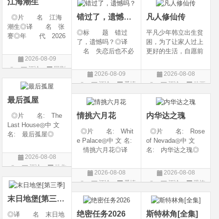
江海潮生
the H
-06-12(中国大陆)◎
错过了，遗憾吗？
凡人修仙传
◎片 名 江海
潮生◎译 名 张
◎标 题 错过
平凡少年韩立出生贫
謇◎年 代 2026
了，遗憾吗？◎译
困，为了让家人过上
◎产 地 中国大
名 失恋后也不必
更好的生活，自愿前
陆◎类 别 传记
2026-08-09
做的12件事 / Be You
去七玄门参加入门考
/ 历史 / 古装◎语
评论
国剧
rself◎年 代 20
核，最终被墨大夫收
言 汉语普通话◎
2026-08-09
2026-08-08
26◎产 地 中国
入门下。 墨大夫一
上映日期 2026-07-
评论
爱情
评论
动画
大陆◎类 别 喜
开始对韩立悉心培
20(中国大陆)◎
片
片
剧 / 爱情◎语
养、传授医术，让韩
最后孤屋
言 汉语普通话◎上
立对他非常感激，但
情挑六月花
内华达之瑰
◎片 名: The
映
随着一同入
Last House◎中 文
◎片 名: Whit
◎片 名: Rose
名: 最后孤屋◎
e Palace◎中 文 名:
of Nevada◎中 文
译 名: 11817 /
情挑六月花◎译
名: 内华达之瑰◎
Eleven Eight One S
2026-08-08
名: 人间有情 / 极
译 名: 内华达
even◎年 代: 2
评论
动作
道之恋 / 白色宫殿◎
玫瑰 / 英伦转生号
026◎产 地: 英
2026-08-08
2026-08-08
年 代: 1990◎
(港) / 谜航(台)◎年
片
国 / 法国 / 美国◎
评论
爱情
评论
恐怖
产 地: 美国◎
代: 2025◎产
类 别: 动作 /
片
片
类 别: 剧情 / 爱
地: 英国◎类
末日地堡[第三季]
情◎语
别: 剧情 / 恐
绝密任务2026
斯特林角[全集]
◎译 名 末日地