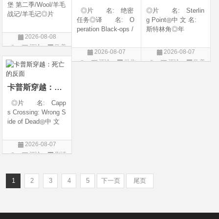
堡 第二季/Wool/羊毛
◎片 名: 绝密
◎片 名: Sterlin
战记/羊毛记◎片
任务◎译 名: O
g Point◎中 文 名:
名 Silo Season 2
peration Black-ops /
斯特林角◎年
◎年 代 2024◎
2026-08-08
中国兵王 / 中国兵王
代: 2026◎产
产 地 美国◎
评论
欧美
&amp;middot;绝密任
地: 美国◎类
类 别 剧情 / 科
2026-08-07
2026-08-07
务◎年 代: 202
别: 剧情◎语
剧
幻 / 悬疑◎语
评论
动作
评论
欧美
6◎产 地: 中国
言: 英语◎上映日
言 英语◎上映日
片
剧
大陆◎类 别:
期: 2026-08-05(美
动作 / 战争 / 犯
国)◎IMDb评分: 6
卡普斯穿越：死亡的反面
◎片 名: Capp
s Crossing: Wrong S
ide of Dead◎中 文
名: 卡普斯穿越：
死亡的反面◎年
2026-08-07
代: 2026◎产
评论
剧情
地: 美国◎类
片
别: 剧情 / 悬疑 / 惊
悚 / 犯罪◎语
1
2
3
4
5
下一页
尾页