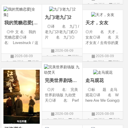
西◎类 别: 动
期 2026-08-09(中国
地: 英国◎类
评论
动画
片
片
作 / 科幻 / 惊悚 / 犯
大陆网络)◎豆瓣链
别: 喜剧 / 动画 /
片
罪 / 冒险◎语
接 https://movie.
短片◎语 言:
九门/老九门2
英语◎上映日期:
我的荒糖恋爱[全集]
天才，女友
◎译 名 九门 /
◎中 文 名: 我的
老九门2/老九门贰◎
◎片 名 天才，
荒糖恋爱◎译
片 名 九门◎
女友◎译 名 天
名: Lovestruck / 这
年 代 2026◎
才女友 / 去有你的夏
糟糕的爱情 / 这该死
产 地 中国大陆
天 / 当你耀眼时◎
2026-08-09
的爱情◎年 代:
◎类 别 剧情 /
年 代 2026◎
2026-08-09
2026-08-09
评论
国剧
2026◎产 地:
奇幻 / 冒险◎语
产 地 中国大陆
评论
日韩
评论
国剧
韩国◎类 别:
言 汉语普通话◎上
◎类 别 剧情 /
剧
剧情 / 爱情◎语
映日期 2026-07
爱情◎语 言 汉
言: 韩语◎上
语普通话◎上映日期
完美世界剧场版 九劫焚天
走马观花
◎片 名: 完美
◎标 题 走马
世界剧场版 九劫焚
观花◎译 名 W
天◎译 名: Perf
here Are We Going◎
ect World Movie: Ni
年 代 2026◎
ne Calamities Burnin
产 地 中国大陆
2026-08-09
2026-08-09
g Heaven / Perfect
◎类 别 剧情◎
评论
动画
评论
剧情
World Movie: Nine T
语 言 汉语普通
片
片
ribulations Incinerate
话◎上映日期 2026