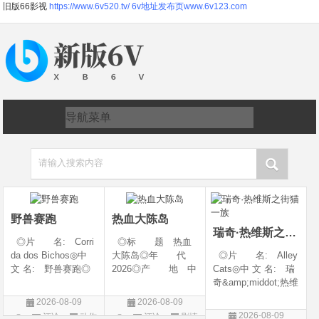
旧版66影视
https://www.6v520.tv/
6v地址发布页www.6v123.com
请输入搜索内容
野兽赛跑
热血大陈岛
瑞奇·热维斯之街猫一族
◎片 名: Corri
◎标 题 热血
da dos Bichos◎中
大陈岛◎年 代
◎片 名: Alley
文 名: 野兽赛跑◎
2026◎产 地 中
Cats◎中 文 名: 瑞
译 名: Beast R
国大陆◎类 别
奇&amp;middot;热维
ace◎年 代: 20
剧情◎语 言 汉
斯之街猫一族◎年
2026-08-09
2026-08-09
26◎产 地: 巴
语普通话◎上映日
代: 2026◎产
2026-08-09
评论
动作
评论
剧情