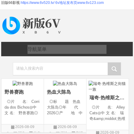
旧版66影视
https://www.6v520.tv/
6v地址发布页www.6v123.com
请输入搜索内容
野兽赛跑
热血大陈岛
瑞奇·热维斯之街猫一族
◎片 名: Corri
◎标 题 热血
da dos Bichos◎中
大陈岛◎年 代
◎片 名: Alley
文 名: 野兽赛跑◎
2026◎产 地 中
Cats◎中 文 名: 瑞
译 名: Beast R
国大陆◎类 别
奇&amp;middot;热维
ace◎年 代: 20
剧情◎语 言 汉
斯之街猫一族◎年
2026-08-09
2026-08-09
26◎产 地: 巴
语普通话◎上映日
代: 2026◎产
2026-08-09
评论
动作
评论
剧情