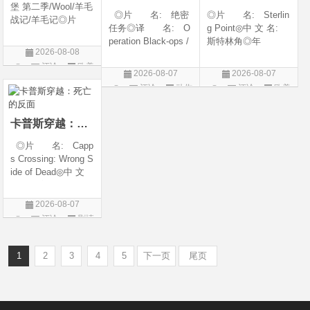
堡 第二季/Wool/羊毛
◎片 名: 绝密
◎片 名: Sterlin
战记/羊毛记◎片
任务◎译 名: O
g Point◎中 文 名:
名 Silo Season 2
peration Black-ops /
斯特林角◎年
◎年 代 2024◎
2026-08-08
中国兵王 / 中国兵王
代: 2026◎产
产 地 美国◎
评论
欧美
&amp;middot;绝密任
地: 美国◎类
类 别 剧情 / 科
2026-08-07
2026-08-07
务◎年 代: 202
别: 剧情◎语
剧
幻 / 悬疑◎语
评论
动作
评论
欧美
6◎产 地: 中国
言: 英语◎上映日
言 英语◎上映日
片
剧
大陆◎类 别:
期: 2026-08-05(美
动作 / 战争 / 犯
国)◎IMDb评分: 6
卡普斯穿越：死亡的反面
◎片 名: Capp
s Crossing: Wrong S
ide of Dead◎中 文
名: 卡普斯穿越：
死亡的反面◎年
2026-08-07
代: 2026◎产
评论
剧情
地: 美国◎类
片
别: 剧情 / 悬疑 / 惊
悚 / 犯罪◎语
1
2
3
4
5
下一页
尾页