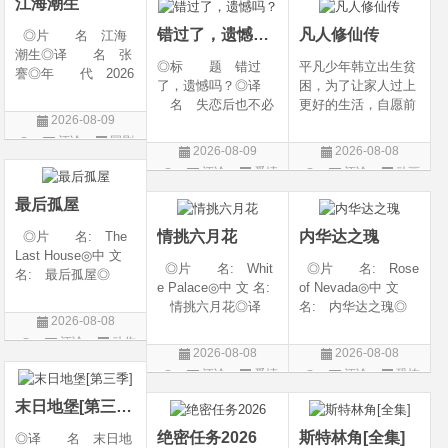
江海潮生
the H
-06-12(中国大陆)◎
错过了，遗憾吗？
凡人修仙传
◎片 名 江海
潮生◎译 名 张
◎标 题 错过
平凡少年韩立出生贫
謇◎年 代 2026
了，遗憾吗？◎译
困，为了让家人过上
◎产 地 中国大
名 失恋后也不必
更好的生活，自愿前
陆◎类 别 传记
2026-08-09
做的12件事 / Be You
去七玄门参加入门考
/ 历史 / 古装◎语
评论
国剧
rself◎年 代 20
核，最终被墨大夫收
言 汉语普通话◎
2026-08-09
2026-08-08
26◎产 地 中国
入门下。 墨大夫一
上映日期 2026-07-
评论
爱情
评论
动画
大陆◎类 别 喜
开始对韩立悉心培
20(中国大陆)◎
片
片
剧 / 爱情◎语
养、传授医术，让韩
最后孤屋
言 汉语普通话◎上
立对他非常感激，但
情挑六月花
内华达之瑰
◎片 名: The
映
随着一同入
Last House◎中 文
◎片 名: Whit
◎片 名: Rose
名: 最后孤屋◎
e Palace◎中 文 名:
of Nevada◎中 文
译 名: 11817 /
情挑六月花◎译
名: 内华达之瑰◎
Eleven Eight One S
2026-08-08
名: 人间有情 / 极
译 名: 内华达
even◎年 代: 2
评论
动作
道之恋 / 白色宫殿◎
玫瑰 / 英伦转生号
026◎产 地: 英
2026-08-08
2026-08-08
年 代: 1990◎
(港) / 谜航(台)◎年
片
国 / 法国 / 美国◎
评论
爱情
评论
恐怖
产 地: 美国◎
代: 2025◎产
类 别: 动作 /
片
片
类 别: 剧情 / 爱
地: 英国◎类
末日地堡[第三季]
情◎语
别: 剧情 / 恐
绝密任务2026
斯特林角[全集]
◎译 名 末日地