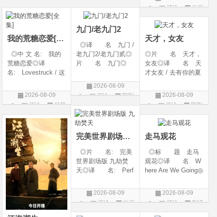
西◎类 别: 动
期 2026-08-09(中国
地: 英国◎类
评论
动画
片
片
作 / 科幻 / 惊悚 / 犯
大陆网络)◎豆瓣链
别: 喜剧 / 动画 /
片
罪 / 冒险◎语
接 https://movie.
短片◎语 言:
九门/老九门2
英语◎上映日期:
我的荒糖恋爱[全集]
天才，女友
◎译 名 九门 /
◎中 文 名: 我的
老九门2/老九门贰◎
◎片 名 天才，
荒糖恋爱◎译
片 名 九门◎
女友◎译 名 天
名: Lovestruck / 这
年 代 2026◎
才女友 / 去有你的夏
糟糕的爱情 / 这该死
产 地 中国大陆
天 / 当你耀眼时◎
2026-08-09
的爱情◎年 代:
◎类 别 剧情 /
年 代 2026◎
2026-08-09
2026-08-09
评论
国剧
2026◎产 地:
奇幻 / 冒险◎语
产 地 中国大陆
评论
日韩
评论
国剧
韩国◎类 别:
言 汉语普通话◎上
◎类 别 剧情 /
剧
剧情 / 爱情◎语
映日期 2026-07
爱情◎语 言 汉
言: 韩语◎上
语普通话◎上映日期
完美世界剧场版 九劫焚天
走马观花
◎片 名: 完美
◎标 题 走马
世界剧场版 九劫焚
观花◎译 名 W
天◎译 名: Perf
here Are We Going◎
ect World Movie: Ni
年 代 2026◎
ne Calamities Burnin
产 地 中国大陆
2026-08-09
2026-08-09
g Heaven / Perfect
◎类 别 剧情◎
评论
动画
评论
剧情
World Movie: Nine T
语 言 汉语普通
片
片
ribulations Incinerate
话◎上映日期 2026