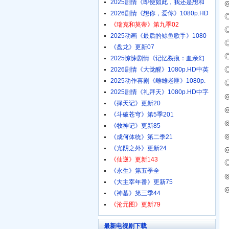
2025剧情《即便如此，我还是想和
2026剧情《想你，爱你》1080p.HD
《瑞克和莫蒂》第九季02
2025动画《最后的鲸鱼歌手》1080
《盘龙》更新07
2025惊悚剧情《记忆裂痕：血亲幻
2026剧情《大觉醒》1080p.HD中英
2025动作喜剧《雌雄老匪》1080p.
2025剧情《礼拜天》1080p.HD中字
◎
《择天记》更新20
◎
《斗破苍穹》第5季201
◎
《牧神记》更新85
《成何体统》第二季21
《光阴之外》更新24
《仙逆》更新143
《永生》第五季全
《大主宰年番》更新75
《神墓》第三季44
《沧元图》更新79
最新电视剧下载