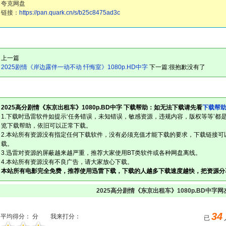
夸克网盘
链接：
https://pan.quark.cn/s/b25c8475ad3c
上一篇
2025剧情《岸边露伴一动不动 忏悔室》1080p.HD中字
下一篇:很抱歉没有了
2025高分剧情《东京出租车》1080p.BD中字 下载帮助：如无法下载请先看
下载帮
1.下载时迅雷软件如提示‘任务错误，未知错误，敏感资源，违规内容，版权等等’都
览下载帮助，依旧可以正常下载。
2.本站所有资源没有指定任何下载软件，没有必须充值才能下载的要求，下载链接可
载。
3.迅雷对资源的屏蔽越来越严重，推荐大家使用BT类软件或各种网盘离线。
4.本站所有资源没有不良广告，请大家放心下载。
本站所有电影完全免费，推荐使用迅雷下载，下载的人越多下载速度越快，把资源分
2025高分剧情《东京出租车》1080p.BD中字