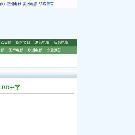
电影
亚洲电影
美洲电影
访客留言
欧美剧
综艺节目
港台电影
日韩电影
电影
国产电影
欧洲电影
专题推荐
.BD中字