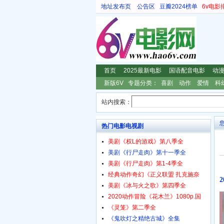
地址发布页
公告区
豆瓣2024榜单
6v电影
首页
2025最新电影
国语配音电影
动
新版6V
专题分类：
喜剧
动作
爱情
科
站内搜索：
热门电影电视剧
美剧《权L的游戏》第八季全
美剧《行尸走肉》第十一季全
美剧《行尸走肉》第1-4季全
经典动作奇幻《正义联盟 扎克施奈
美剧《冰与火之歌》第四季全
2020动作冒险《花木兰》1080p.国
《灵笼》第二季全
《鬼吹灯之精绝古城》全集