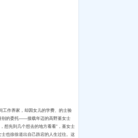
间工作养家，却因女儿的学费、的士验
特别的委托——接载年迈的高野堇女士
前，想先到几个想去的地方看看”，堇女士
女士也徐徐道出自己跌宕的人生过往。这