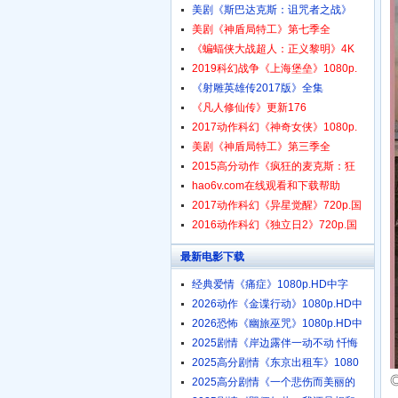
美剧《斯巴达克斯：诅咒者之战》
美剧《神盾局特工》第七季全
《蝙蝠侠大战超人：正义黎明》4K
2019科幻战争《上海堡垒》1080p.
《射雕英雄传2017版》全集
《凡人修仙传》更新176
2017动作科幻《神奇女侠》1080p.
美剧《神盾局特工》第三季全
2015高分动作《疯狂的麦克斯：狂
hao6v.com在线观看和下载帮助
2017动作科幻《异星觉醒》720p.国
2016动作科幻《独立日2》720p.国
最新电影下载
经典爱情《痛症》1080p.HD中字
2026动作《金谍行动》1080p.HD中
2026恐怖《幽旅巫咒》1080p.HD中
2025剧情《岸边露伴一动不动 忏悔
2025高分剧情《东京出租车》1080
2025高分剧情《一个悲伤而美丽的