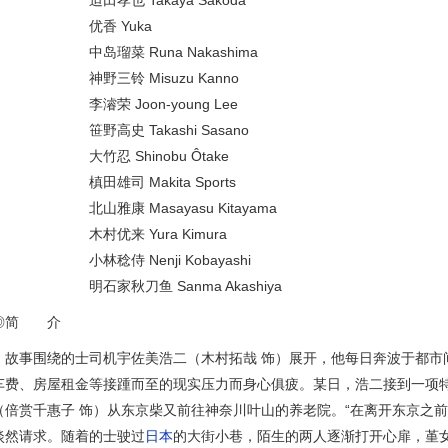
迫田孝也 Takaya Sakoda
优香 Yuka
中岛瑠菜 Runa Nakashima
神野三铃 Misuzu Kanno
李濬荣 Joon-young Lee
笹野高史 Takashi Sasano
大竹忍 Shinobu Ôtake
槙田雄司 Makita Sports
北山雅康 Masayasu Kitayama
木村优来 Yura Kimura
小林稔侍 Nenji Kobayashi
明石家秋刀鱼 Sanma Akashiya
◎简 介
故事围绕的士司机宇佐美浩二（木村拓哉 饰）展开，他每日奔波于都市
车费、房屋租金等接踵而至的现实压力而身心俱疲。某日，浩二接到一项
（倍赏千惠子 饰）从东京柴又前往神奈川叶山的养老院。“在离开东京之
淡然请求。随着的士驶过
日本
的大街小巷，陌生的两人逐渐打开心扉，堇