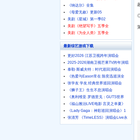
《纳达尔》全集
《母爱无赦》更新05
美剧《星城》第一季02
美剧《绝望写手》五季全
美剧《为全人类》五季全
最新综艺游戏下载
更好2026·江苏卫视跨年演唱会
2025-2026湖南卫视芒果TV跨年演唱
泰勒·斯威夫特：时代巡回演唱会
《热爱与Eason常在 陈奕迅巡演全
张学友 学友.经典世界巡回演唱会
《狮子王》生生不息演唱会
《奥利维亚·罗德里戈：GUTS世界
《福山雅治LIVE电影 言灵之幸夏》
《Lady Gaga：神彩巡回演唱会》1
张清芳 《TimeLESS》演唱会Live永