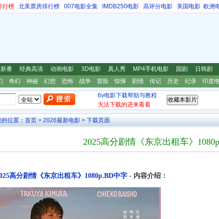
排行榜
北美票房排行榜
007电影全集
IMDB250电影
高评分电影
美国电影
欧洲
漫新番
经典高清
动画电影
3D电影
真人秀
MP4手机电影
国剧
日韩剧
幻
奇幻
神秘
幻想
恐怖
战争
冒险
惊悚
剧情
传记
历史
纪录
印度
6v电影下载帮助与教程
无法下载的进来看看
您的位置：
首页
>
2026最新电影
> 下载页面
2025高分剧情《东京出租车》1080p
2025高分剧情《东京出租车》1080p.BD中字
- 内容介绍：