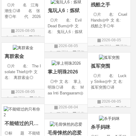
残酷之手
◎片 名 江海
语普通话◎上映日期
鬼玩人6：炼狱
潮生◎译 名 张
◎片 名: Cruel
謇◎年 代 2026
◎片 名: Evil
Hands◎中 文 名:
◎产 地 中国大
Dead Burn◎中 文
残酷之手◎年
陆◎类 别 传记
2026-08-05
名: 鬼玩人6：炼狱
代: 2026◎产
/ 历史 / 古装◎语
评论
国剧
◎译 名: 尸变
地: 澳大利亚◎
言 汉语普通话◎
2026-08-05
焚场(台) / 鬼玩人6：
类 别: 惊悚 / 恐
上映日期 2026-07-
2026-08-05
评论
恐怖
燃烧 / 鬼玩人崛起衍
怖◎语 言: 英
20(中国大陆)◎
评论
恐怖
片
生电影◎年 代:
语◎上映日期: 202
离群索金
片
2026◎产 地:
6-07-24(澳大利亚)
孤军突围
◎片 名: The I
美国◎类 别:
掌上明珠2026
solate Thief◎中 文
◎片 名: Luck
名: 离群索金◎
◎中 文 名: 掌上
y Strike◎中 文 名:
年 代: 2026◎
明珠◎译 名: M
孤军突围◎译
产 地: 美国◎
2026-08-05
aa Inti Bangaaram◎
名: 致命打击◎
类 别: 西部◎
评论
动作
年 代: 2026◎
年 代: 2026◎
语 言: 英语◎
2026-08-05
产 地: 印度◎
产 地: 美国◎
片
上映日期: 2026-07-
2026-08-04
评论
战争
类 别: 动作 / 惊
类 别: 剧情 / 动
10(美国)◎IMDb评分
评论
动作
片
悚◎语 言: 泰
作 / 战争◎语 言:
片
卢固语 Telugu◎上映
英语◎上映日
不能错过的只有你2
杀手妈咪
日期: 2026-06
毛骨悚然的恋爱
◎标 题 不能错