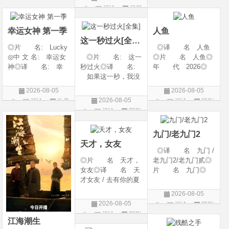
litude: Part 1/百年孤
2 / A Shop for Killers
产 地: 美国◎
评论
日韩
剧
片
寂/百年孤寂：第一
Season 2◎年
类 别: 纪录片
剧
部(台)/百年孤
代: 2026◎产
◎语 言: 英语
幸运女神 第一季
人鱼
地: 韩国
◎上映
这一秒过火[全集]
◎片 名: Lucky
◎译 名 人鱼
◎中 文 名: 幸运女
◎片 名: 这一
◎片 名 人鱼◎
神◎译 名: 幸
秒过火◎译 名:
年 代 2026◎
运◎年 代: 202
如果这一秒，我没
产 地 中国大陆
6◎产 地: 美国
遇见你 / 这一秒◎
◎类 别 剧情 /
2026-08-05
2026-08-05
◎类 别: 剧情 /
年 代: 2026◎
悬疑◎语 言 汉
2026-08-05
评论
欧美
评论
国剧
犯罪◎语 言:
产 地: 中国大
语普通话◎上映日
评论
国剧
剧
英语◎上映日期: 2
陆◎类 别: 剧
期 2026-08-04(中国
026-07-15(美国)
情 / 爱情◎语 言:
大陆)◎IMDb链接 t
九门/老九门2
汉语普通话◎上映
天才，女友
◎译 名 九门 /
◎片 名 天才，
老九门2/老九门贰◎
女友◎译 名 天
片 名 九门◎
才女友 / 去有你的夏
年 代 2026◎
天 / 当你耀眼时◎
产 地 中国大陆
2026-08-05
年 代 2026◎
◎类 别 剧情 /
2026-08-05
评论
国剧
产 地 中国大陆
奇幻 / 冒险◎语
评论
国剧
◎类 别 剧情 /
言 汉语普通话◎上
江海潮生
爱情◎语 言 汉
映日期 2026-07