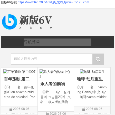
旧版66影视
https://www.6v520.tv/
6v地址发布页www.6v123.com
请输入搜索内容
百年孤独 第二季07
地球·劫后重生
杀人者的购物中心2
◎译 名 百年孤
◎片 名: Surviv
独/Cien a&amp;ntild
◎片 名: 킬러
ing Earth◎中 文 名:
e;os de soledad: Par
들의 쇼핑몰2◎中 文
地球&amp;middot;
te 1/One Hundred Y
名: 杀人者的购物
劫后重生◎译
ears of Solitude/One
中心2◎译 名:
名: 幸存地球◎
2026-08-06
2026-08-06
Hundred Years of So
A Shop for Killers S
年 代: 2026◎
2026-08-06
评论
欧美
评论
纪录