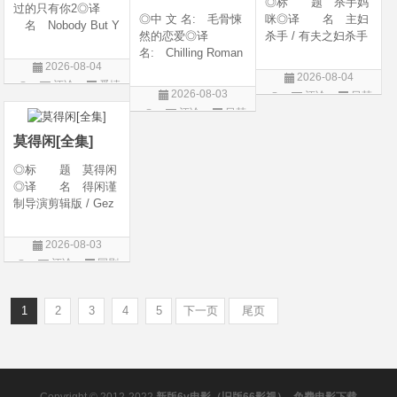
◎标 题 杀手妈
过的只有你2◎译
◎中 文 名: 毛骨悚
咪◎译 名 主妇
名 Nobody But Y
然的恋爱◎译
杀手 / 有夫之妇杀手
ou 2◎年 代 20
名: Chilling Roman
/ Married Woman Kil
26◎产 地 中国
2026-08-04
ce / Chilling Romanc
ler / A Bona Fide Kill
大陆◎类 别 喜
2026-08-04
评论
爱情
e: Find Me / Spellbo
er◎年 代 2026
剧 / 爱情◎语
2026-08-03
评论
日韩
und / Spooky in Lov
◎产 地 韩国◎
片
言 汉语普通话◎上
评论
日韩
剧
e / 我的见鬼女友(剧
类 别 剧情 / 惊
映日期 2026-04-1
剧
版) / 毛骨悚然的恋爱
悚◎语
莫得闲[全集]
(剧版) /
◎标 题 莫得闲
◎译 名 得闲谨
制导演剪辑版 / Gez
hi Town◎年 代
2026◎产 地 中
2026-08-03
国大陆◎类 别
评论
国剧
剧情 / 历史 / 战争◎
语 言 汉语普通
话 / 南京方
1
2
3
4
5
下一页
尾页
Copyright © 2012-2022
新版6v电影（旧版66影视）- 免费电影下载