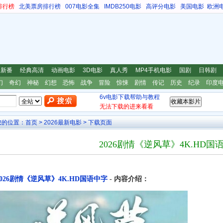
排行榜
北美票房排行榜
007电影全集
IMDB250电影
高评分电影
美国电影
欧洲
漫新番
经典高清
动画电影
3D电影
真人秀
MP4手机电影
国剧
日韩剧
幻
奇幻
神秘
幻想
恐怖
战争
冒险
惊悚
剧情
传记
历史
纪录
印度
6v电影下载帮助与教程
无法下载的进来看看
您的位置：
首页
>
2026最新电影
> 下载页面
2026剧情《逆风草》4K.HD国
2026剧情《逆风草》4K.HD国语中字
- 内容介绍：