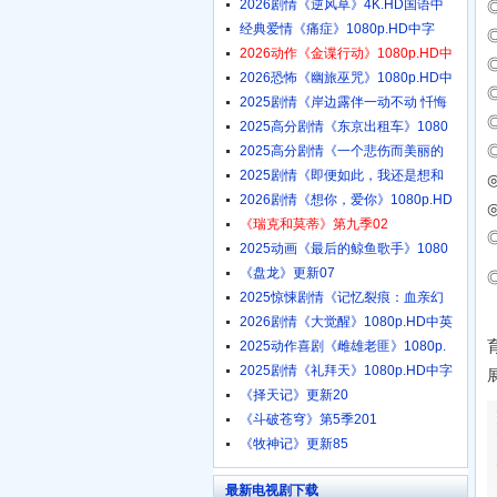
2026剧情《逆风草》4K.HD国语中
字
经典爱情《痛症》1080p.HD中字
2026动作《金谍行动》1080p.HD中
2026恐怖《幽旅巫咒》1080p.HD中
2025剧情《岸边露伴一动不动 忏悔
2025高分剧情《东京出租车》1080
◎
2025高分剧情《一个悲伤而美丽的
2025剧情《即便如此，我还是想和
2026剧情《想你，爱你》1080p.HD
《瑞克和莫蒂》第九季02
2025动画《最后的鲸鱼歌手》1080
《盘龙》更新07
2025惊悚剧情《记忆裂痕：血亲幻
2026剧情《大觉醒》1080p.HD中英
2025动作喜剧《雌雄老匪》1080p.
2025剧情《礼拜天》1080p.HD中字
《择天记》更新20
《斗破苍穹》第5季201
《牧神记》更新85
最新电视剧下载