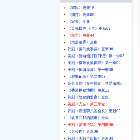
《耀眼》更新16
《翘楚》更新06
《家业》全集
《灵魂摆渡·十年》更新09
《主角》更新44
《大唐迷雾》全集
韩剧《菜鸟炊事兵》更新08
美剧《曼哈顿打拼日记》第一季03
美剧《极致欢愉保障》第一季04
美剧《惊魂海湾》第一季08
《犯罪记录》第二季07
高分泰剧《女生规则：禁爱游戏》
《香港探秘地图》更新12
韩剧《隐秘的监察》全集
美剧《亢奋》第三季全
韩剧《新进职员姜会长》更新02
《欢迎回我的频道》全集
美剧《梦魇绝镇》第四季06
《男公馆》更新06
韩剧《大叔再出招》更新04