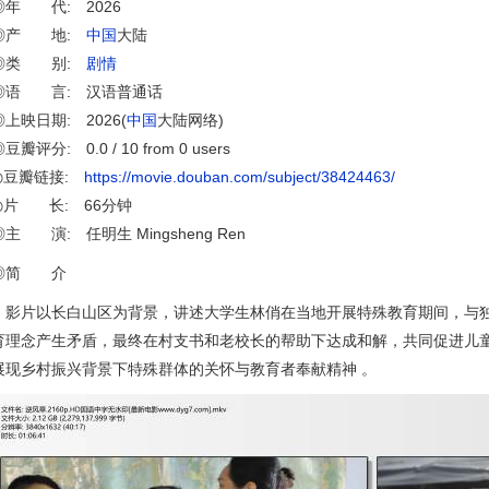
◎年 代: 2026
◎产 地:
中国
大陆
◎类 别:
剧情
◎语 言: 汉语普通话
◎上映日期: 2026(
中国
大陆网络)
豆瓣评分: 0.0 / 10 from 0 users
◎豆瓣链接:
https://movie.douban.com/subject/38424463/
◎片 长: 66分钟
◎主 演: 任明生 Mingsheng Ren
◎简 介
影片以长白山区为背景，讲述大学生林俏在当地开展特殊教育期间，与
育理念产生矛盾，最终在村支书和老校长的帮助下达成和解，共同促进儿
展现乡村振兴背景下特殊群体的关怀与教育者奉献精神 。