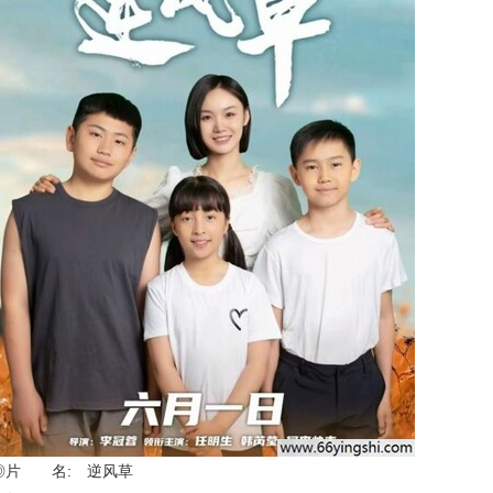
◎片 名: 逆风草