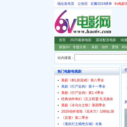
地址发布页
公告区
豆瓣2024榜单
6v电影
首页
2025最新电影
国语配音电影
动
新版6V
专题分类：
喜剧
动作
爱情
科
站内搜索：
热门电影电视剧
美剧《权L的游戏》第八季全
美剧《行尸走肉》第十一季全
美剧《行尸走肉》第1-4季全
经典动作奇幻《正义联盟 扎克施奈
美剧《冰与火之歌》第四季全
2020动作冒险《花木兰》1080p.国
《灵笼》第二季全
《鬼吹灯之精绝古城》全集