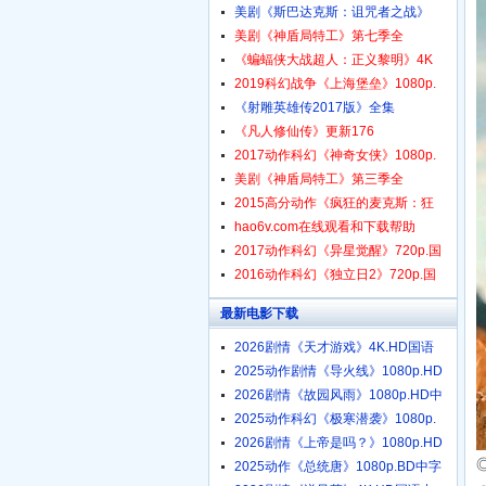
美剧《斯巴达克斯：诅咒者之战》
美剧《神盾局特工》第七季全
《蝙蝠侠大战超人：正义黎明》4K
2019科幻战争《上海堡垒》1080p.
《射雕英雄传2017版》全集
《凡人修仙传》更新176
2017动作科幻《神奇女侠》1080p.
美剧《神盾局特工》第三季全
2015高分动作《疯狂的麦克斯：狂
hao6v.com在线观看和下载帮助
2017动作科幻《异星觉醒》720p.国
2016动作科幻《独立日2》720p.国
最新电影下载
2026剧情《天才游戏》4K.HD国语
中
2025动作剧情《导火线》1080p.HD
2026剧情《故园风雨》1080p.HD中
2025动作科幻《极寒潜袭》1080p.
2026剧情《上帝是吗？》1080p.HD
2025动作《总统唐》1080p.BD中字