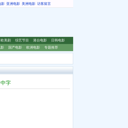
电影
亚洲电影
美洲电影
访客留言
欧美剧
综艺节目
港台电影
日韩电影
电影
国产电影
欧洲电影
专题推荐
语中字