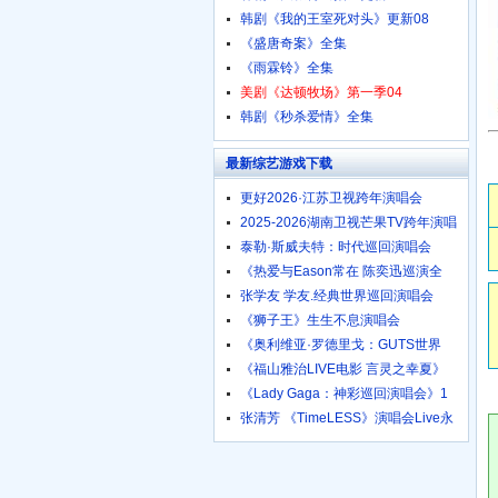
韩剧《我的王室死对头》更新08
《盛唐奇案》全集
《雨霖铃》全集
美剧《达顿牧场》第一季04
韩剧《秒杀爱情》全集
最新综艺游戏下载
更好2026·江苏卫视跨年演唱会
2025-2026湖南卫视芒果TV跨年演唱
泰勒·斯威夫特：时代巡回演唱会
《热爱与Eason常在 陈奕迅巡演全
张学友 学友.经典世界巡回演唱会
《狮子王》生生不息演唱会
《奥利维亚·罗德里戈：GUTS世界
《福山雅治LIVE电影 言灵之幸夏》
《Lady Gaga：神彩巡回演唱会》1
张清芳 《TimeLESS》演唱会Live永